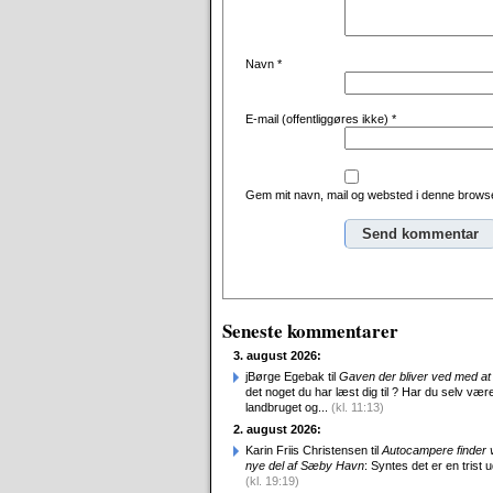
Navn
*
E-mail (offentliggøres ikke)
*
Gem mit navn, mail og websted i denne browse
Alternative:
Seneste kommentarer
3. august 2026:
jBørge Egebak til
Gaven der bliver ved med at 
det noget du har læst dig til ? Har du selv være
landbruget og...
(kl. 11:13)
2. august 2026:
Karin Friis Christensen til
Autocampere finder ve
nye del af Sæby Havn
: Syntes det er en trist udv
(kl. 19:19)