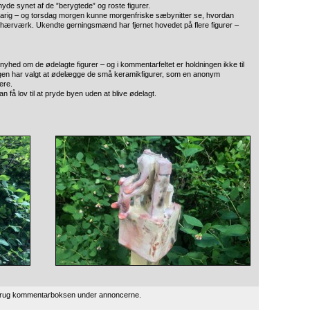
yde synet af de ”berygtede” og roste figurer.
rig – og torsdag morgen kunne morgenfriske sæbynitter se, hvordan
for hærværk. Ukendte gerningsmænd har fjernet hovedet på flere figurer –
 nyhed om de ødelagte figurer – og i kommentarfeltet er holdningen ikke til
 nogen har valgt at ødelægge de små keramikfigurer, som en anonym
ere.
an få lov til at pryde byen uden at blive ødelagt.
 brug kommentarboksen under annoncerne.