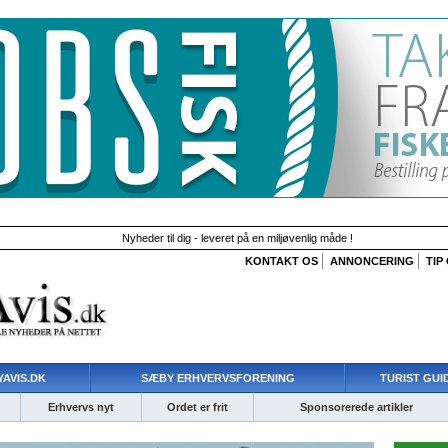
Nyheder til dig - leveret på en miljøvenlig måde !
KONTAKT OS
ANNONCERING
TIP
AVIS.DK
SÆBY ERHVERVSFORENING
TURIST GUI
Erhvervs nyt
Ordet er frit
Sponsorerede artikler