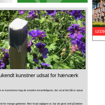
f ukendt kunstner udsat for hærværk
 er kunstneren bag de smukke keramikfigurer, der ud af det blå er opsat
d for mange gætterier. Men hvad vigtigere er, har de givet smil på læben