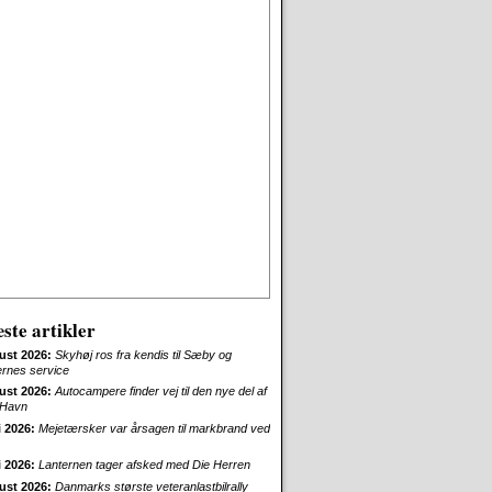
ste artikler
ust 2026:
Skyhøj ros fra kendis til Sæby og
ernes service
ust 2026:
Autocampere finder vej til den nye del af
Havn
i 2026:
Mejetærsker var årsagen til markbrand ved
i 2026:
Lanternen tager afsked med Die Herren
ust 2026:
Danmarks største veteranlastbilrally