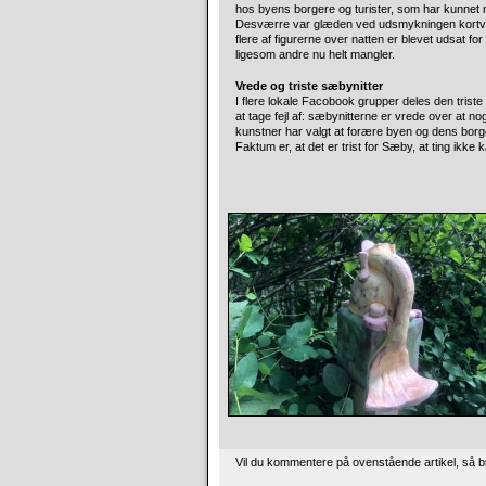
hos byens borgere og turister, som har kunnet n
Desværre var glæden ved udsmykningen kortva
flere af figurerne over natten er blevet udsat 
ligesom andre nu helt mangler.
Vrede og triste sæbynitter
I flere lokale Facobook grupper deles den triste
at tage fejl af: sæbynitterne er vrede over at
kunstner har valgt at forære byen og dens borg
Faktum er, at det er trist for Sæby, at ting ikke k
Vil du kommentere på ovenstående artikel, så