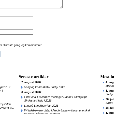
r til næste gang jeg kommenterer.
Seneste artikler
Mest læ
7. august 2026:
4. aug
butikk
give!
: Er
Sang og fællesskab i Sæby Kirke
t i
1. aug
6. august 2026:
Sæby 
Flere end 1.000 børn modtager Dansk Folkehjælps
30. jul
Skolestarthjælp i 2026
Sæby
j til den
Lyngså Landliggerfest 2026
ikling til...
28. jul
Whistleblowerordning i Frederikshavn Kommune skal
1. aug