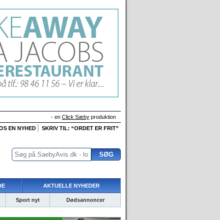
- en
Click Sæby
produktion
 OS EN NYHED
SKRIV TIL: “ORDET ER FRIT”
DE
AKTUELLE NYHEDER
Sport nyt
Dødsannoncer