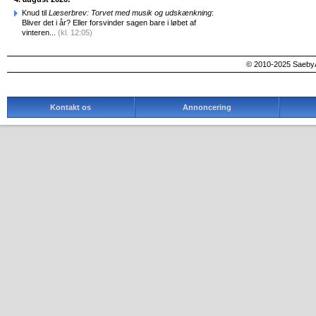
Knud til
Læserbrev: Torvet med musik og udskænkning
:
Bliver det i år? Eller forsvinder sagen bare i løbet af
vinteren...
(kl. 12:05)
© 2010-2025 SaebyA
Kontakt os
Annoncering