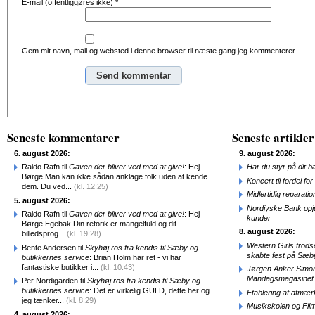
E-mail (offentliggøres ikke)
*
Gem mit navn, mail og websted i denne browser til næste gang jeg kommenterer.
Alternative:
Seneste kommentarer
Seneste artikler
6. august 2026:
9. august 2026:
Raido Rafn til
Gaven der bliver ved med at give!
: Hej
Har du styr på dit b
Børge Man kan ikke sådan anklage folk uden at kende
Koncert til fordel f
dem. Du ved...
(kl. 12:25)
Midlertidig repara
5. august 2026:
Nordjyske Bank opjus
Raido Rafn til
Gaven der bliver ved med at give!
: Hej
kunder
Børge Egebak Din retorik er mangelfuld og dit
8. august 2026:
billedsprog...
(kl. 19:28)
Western Girls trod
Bente Andersen til
Skyhøj ros fra kendis til Sæby og
skabte fest på Sæb
butikkernes service
: Brian Holm har ret - vi har
fantastiske butikker i...
(kl. 10:43)
Jørgen Anker Simon
Mandagsmagasinet
Per Nordigarden til
Skyhøj ros fra kendis til Sæby og
butikkernes service
: Det er virkelig GULD, dette her og
Etablering af afmæ
jeg tænker...
(kl. 8:29)
Musikskolen og Fil
4. august 2026: