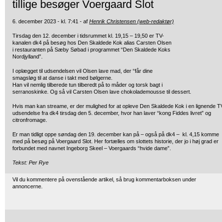
tillige besøger Voergaard Slot
6. december 2023 - kl. 7:41 - af
Henrik Christensen (web-redaktør)
Tirsdag den 12. december i tidsrummet kl. 19,15 – 19,50 er TV-
kanalen dk4 på besøg hos Den Skaldede Kok alias Carsten Olsen
i restauranten på Sæby Søbad i programmet “Den Skaldede Koks
Nordjylland”.
I oplægget til udsendelsen vil Olsen lave mad, der “får dine
smagsløg til at danse i takt med bølgerne.
Han vil nemlig tilberede tun tilberedt på to måder og torsk bagt i
serranoskinke. Og så vil Carsten Olsen lave chokolademousse til dessert.
Hvis man kan streame, er der mulighed for at opleve Den Skaldede Kok i en lignende T
udsendelse fra dk4 tirsdag den 5. december, hvor han laver “kong Fiddes livret” og
citronfromage.
Er man tidligt oppe søndag den 19. december kan på – også på dk4 – kl. 4,15 komme
med på besøg på Voergaard Slot. Her fortælles om slottets historie, der jo i høj grad er
forbundet med navnet Ingeborg Skeel – Voergaards “hvide dame”.
Tekst: Per Rye
Vil du kommentere på ovenstående artikel, så brug kommentarboksen under
annoncerne.