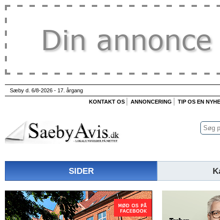
Sæby d. 6/8-2026 - 17. årgang
KONTAKT OS
ANNONCERING
TIP OS EN NYH
SIDER
K