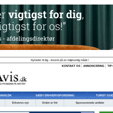
Nyheder til dig - leveret på en miljøvenlig måde !
KONTAKT OS
ANNONCERING
TIP
AVIS.DK
SÆBY ERHVERVSFORENING
TURIST GUI
Erhvervs nyt
Ordet er frit
Sponsorerede artikler