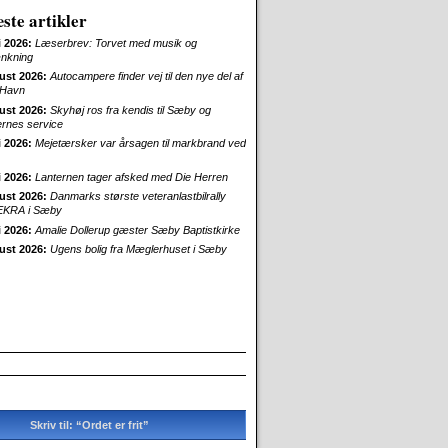
ste artikler
i 2026:
Læserbrev: Torvet med musik og
nkning
ust 2026:
Autocampere finder vej til den nye del af
Havn
ust 2026:
Skyhøj ros fra kendis til Sæby og
ernes service
i 2026:
Mejetærsker var årsagen til markbrand ved
i 2026:
Lanternen tager afsked med Die Herren
ust 2026:
Danmarks største veteranlastbilrally
EKRA i Sæby
i 2026:
Amalie Dollerup gæster Sæby Baptistkirke
ust 2026:
Ugens bolig fra Mæglerhuset i Sæby
Skriv til: “Ordet er frit”