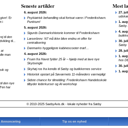
Seneste artikler
Mest læ
6. august 2026:
27. jul
udskæ
give!
: Er
Psykiatrisk behandling skal fortsat være i Frederikshavn.
t i
Punktum!
1. aug
Sæby 
5. august 2026:
4. aug
Sigurds Danmarkshistorie kommer til Frederikshavn
butikk
j til den
Læserbrev: N7 må ikke blive endnu et offer for
ikling til...
30. jul
centralisering
Sæby
Danmarks hyggeligste kabinescooter-træf…
 at
28. jul
4. august 2026:
ulle man
1. aug
Fruen fra Havet fylder 25 år – hjælp med at lave nye
hos D
Skytsengle
30. jul
Skyhøj ros fra kendis til Sæby og butikkernes service
sik og
1. aug
Historisk opstart på Søværnets 11-måneders værnepligt
Sidste chance for tilmelding: Frederikshavn Handelsskole
til den nye
tilbyder lederkurser og AI-workshop
Ø'en har
© 2010-2025 SaebyAvis.dk - lokale nyheder fra Sæby
Annoncering
Tip os en nyhed