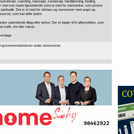
 psykoterapi, coaching, massage, zoneterapi, håndlæsning, healing,
 hvor man kan møde ligesindende samt et sted for mennesker, som ønsker
t spirituelle. Det er et sted for sårbare og mennesker med angst og
sourcer, som kan løfte andre.
re spændende tiltag efter behov. Der er bøger til fri afbenyttelse, som
op kaffe, the eller kakao.
hverdage.
 brug kommentarboksen under annoncerne.