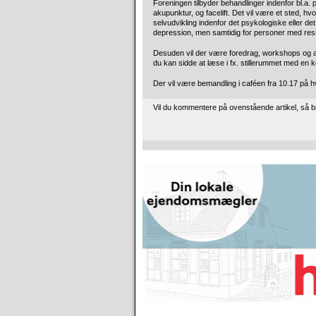
Foreningen tilbyder behandlinger indenfor bl.a.
akupunktur, og facelift. Det vil være et sted,
selvudvikling indenfor det psykologiske eller de
depression, men samtidig for personer med res
Desuden vil der være foredrag, workshops og and
du kan sidde at læse i fx. stillerummet med en k
Der vil være bemandling i caféen fra 10.17 på 
Vil du kommentere på ovenstående artikel, så