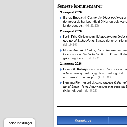
Seneste kommentarer
3. august 2026:
jBørge Egebak til
Gaven der bliver ved med at 
det noget du har læst dig til ? Har du selv være
landbruget og...
(kl. 11:13)
2. august 2026:
Karin Friis Christensen til
Autocampere finder ve
nye del af Sæby Havn
: Syntes det er en trist udv
(kl. 19:19)
Martin Vangsø til
Indlæg: Hvordan kan man tro
Havnefesten i Sæby fortsætter...
: Generalt sk
gøre noget ved...
(kl. 17:23)
1. august 2026:
Hans Ole Kalhøj til
Læserbrev: Torvet med mu
udskænkning
: Lad os lige ha i erindring,at de
restauratører vi har på...
(kl. 18:00)
Henning Fjermestad til
Autocampere finder vej 
del af Sæby Havn
: Auto-kamper plassene på 
riktig nok god...
(kl. 9:52)
Kontakt os
Cookie-indstillinger