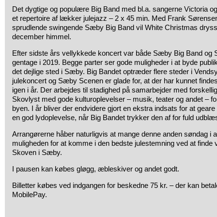
Det dygtige og populære Big Band med bl.a. sangerne Victoria og F
et repertoire af lækker julejazz – 2 x 45 min. Med Frank Sørensen
sprudlende swingende Sæby Big Band vil White Christmas drysse 
december himmel.
Efter sidste års vellykkede koncert var både Sæby Big Band o
gentage i 2019. Begge parter ser gode muligheder i at byde publi
det dejlige sted i Sæby. Big Bandet optræder flere steder i Vend
julekoncert og Sæby Scenen er glade for, at der har kunnet find
igen i år. Der arbejdes til stadighed på samarbejder med forskellige
Skovlyst med gode kulturoplevelser – musik, teater og andet – fo
byen. I år bliver der endvidere gjort en ekstra indsats for at geare
en god lydoplevelse, når Big Bandet trykker den af for fuld udblæ
Arrangørerne håber naturligvis at mange denne anden søndag i ad
muligheden for at komme i den bedste julestemning ved at finde ve
Skoven i Sæby.
I pausen kan købes gløgg, æbleskiver og andet godt.
Billetter købes ved indgangen for beskedne 75 kr. – der kan bet
MobilePay.