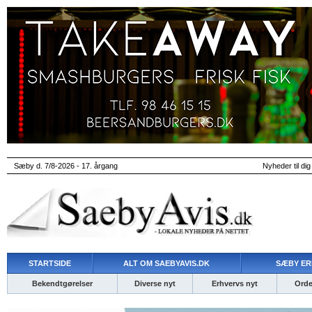
Sæby d. 7/8-2026 - 17. årgang
Nyheder til dig
STARTSIDE
ALT OM SAEBYAVIS.DK
SÆBY ER
Bekendtgørelser
Diverse nyt
Erhvervs nyt
Ordet