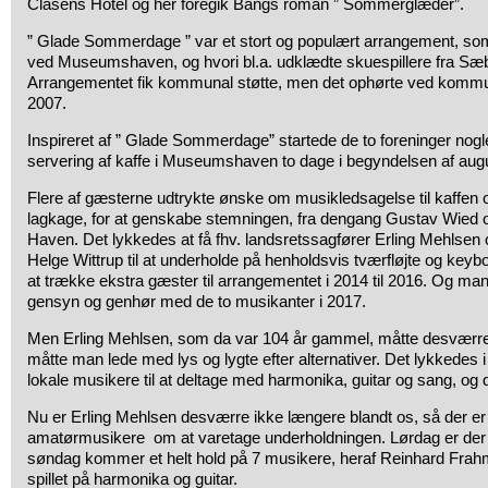
Clasens Hotel og her foregik Bangs roman ” Sommerglæder”.
” Glade Sommerdage ” var et stort og populært arrangement, som 
ved Museumshaven, og hvori bl.a. udklædte skuespillere fra Sæ
Arrangementet fik kommunal støtte, men det ophørte ved kom
2007.
Inspireret af ” Glade Sommerdage” startede de to foreninger nog
servering af kaffe i Museumshaven to dage i begyndelsen af aug
Flere af gæsterne udtrykte ønske om musikledsagelse til kaffe
lagkage, for at genskabe stemningen, fra dengang Gustav Wie
Haven. Det lykkedes at få fhv. landsretssagfører Erling Mehlsen 
Helge Wittrup til at underholde på henholdsvis tværfløjte og keybo
at trække ekstra gæster til arrangementet i 2014 til 2016. Og man
gensyn og genhør med de to musikanter i 2017.
Men Erling Mehlsen, som da var 104 år gammel, måtte desværre 
måtte man lede med lys og lygte efter alternativer. Det lykkedes i s
lokale musikere til at deltage med harmonika, guitar og sang, og d
Nu er Erling Mehlsen desværre ikke længere blandt os, så der er 
amatørmusikere om at varetage underholdningen. Lørdag er der 
søndag kommer et helt hold på 7 musikere, heraf Reinhard Frahm 
spillet på harmonika og guitar.