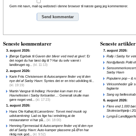
Gem mit navn, mail og websted i denne browser til næste gang jeg kommenterer.
Alternative:
Seneste kommentarer
Seneste artikler
3. august 2026:
7. august 2026:
jBørge Egebak til
Gaven der bliver ved med at give!
: Er
Rally i Sæby for vet
det noget du har læst dig til ? Har du selv været i
Nordjyllands Politi 
landbruget og...
(kl. 11:13)
Sensommerkoncert o
2. august 2026:
Sæby Havn
Karin Friis Christensen til
Autocampere finder vej til den
Populære pop – & 
nye del af Sæby Havn
: Syntes det er en trist udvikling til...
Virksomheder går 
(kl. 19:19)
faglærte
Martin Vangsø til
Indlæg: Hvordan kan man tro at
Sang og fællesskab
Havnefesten i Sæby fortsætter...
: Generalt skulle man
gøre noget ved...
(kl. 17:23)
6. august 2026:
1. august 2026:
Flere end 1.000 bø
Skolestarthjælp i 2
Hans Ole Kalhøj til
Læserbrev: Torvet med musik og
udskænkning
: Lad os lige ha i erindring,at de
Lyngså Landliggerf
restauratører vi har på...
(kl. 18:00)
Henning Fjermestad til
Autocampere finder vej til den nye
del af Sæby Havn
: Auto-kamper plassene på Ø'en har
riktig nok god...
(kl. 9:52)