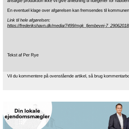
ansøgte produktion ikke vil give anledning til fluegener for naboer
En eventuel klage over afgørelsen kan fremsendes til kommunen s
Link til hele afgørelsen:
https://frederikshavn.dk/media/7499/mgk_fjembevej-7_29062018
Tekst af Per Rye
Vil du kommentere på ovenstående artikel, så brug kommentarb