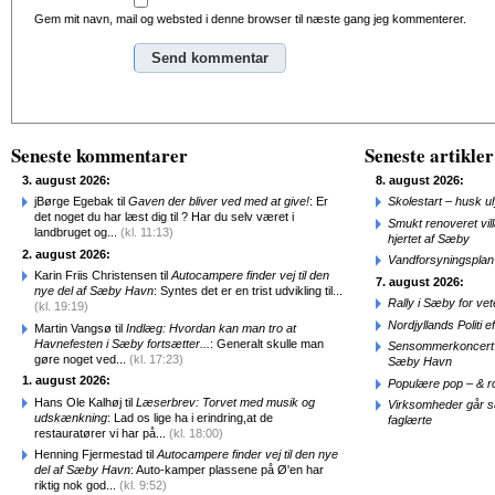
Gem mit navn, mail og websted i denne browser til næste gang jeg kommenterer.
Alternative:
Seneste kommentarer
Seneste artikler
3. august 2026:
8. august 2026:
jBørge Egebak til
Gaven der bliver ved med at give!
: Er
Skolestart – husk uly
det noget du har læst dig til ? Har du selv været i
Smukt renoveret vill
landbruget og...
(kl. 11:13)
hjertet af Sæby
2. august 2026:
Vandforsyningsplan 
Karin Friis Christensen til
Autocampere finder vej til den
7. august 2026:
nye del af Sæby Havn
: Syntes det er en trist udvikling til...
Rally i Sæby for vet
(kl. 19:19)
Nordjyllands Politi 
Martin Vangsø til
Indlæg: Hvordan kan man tro at
Havnefesten i Sæby fortsætter...
: Generalt skulle man
Sensommerkoncert o
gøre noget ved...
(kl. 17:23)
Sæby Havn
1. august 2026:
Populære pop – & 
Hans Ole Kalhøj til
Læserbrev: Torvet med musik og
Virksomheder går 
udskænkning
: Lad os lige ha i erindring,at de
faglærte
restauratører vi har på...
(kl. 18:00)
Henning Fjermestad til
Autocampere finder vej til den nye
del af Sæby Havn
: Auto-kamper plassene på Ø'en har
riktig nok god...
(kl. 9:52)