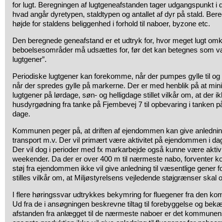
for lugt. Beregningen af lugtgeneafstanden tager udgangspunkt i 
hvad angår dyretypen, staldtypen og antallet af dyr på stald. Ber
højde for staldens beliggenhed i forhold til naboer, byzone etc.
Den beregnede geneafstand er et udtryk for, hvor meget lugt omkr
beboelsesområder må udsættes for, før det kan betegnes som v
lugtgener”.
Periodiske lugtgener kan forekomme, når der pumpes gylle til og 
når der spredes gylle på markerne. Der er med henblik på at mini
lugtgener på lørdage, søn- og helligdage stillet vilkår om, at der i
husdyrgødning fra tanke på Fjembevej 7 til opbevaring i tanken 
dage.
Kommunen peger på, at driften af ejendommen kan give anledning ti
transport m.v. Der vil primært være aktivitet på ejendommen i d
Der vil dog i perioder med fx markarbejde også kunne være aktivi
weekender. Da der er over 400 m til nærmeste nabo, forventer k
støj fra ejendommen ikke vil give anledning til væsentlige gener
stilles vilkår om, at Miljøstyrelsens vejledende støjgrænser skal 
I flere høringssvar udtrykkes bekymring for fluegener fra den k
Ud fra de i ansøgningen beskrevne tiltag til forebyggelse og bek
afstanden fra anlægget til de nærmeste naboer er det kommunens