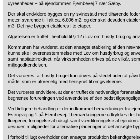
dyreenheder – på ejendommen Fjembevej 7 nær Sæby.
Der skal endvidere bygges en ny svinestald med tilhørende foder
meter, svarende til i alt ca. 6.806 m2, og der skal desuden etable
m3. Det nye byggeri etableres i to etaper.
Afgørelsen er truffet i henhold til § 12 i Lov om husdyrbrug og an
Kommunen har vurderet, at den ansøgte etablering af den nævnte
kunne ske i overensstemmelse med Lov om husdyrbrug og anven
samt habitatdirektivet, når virksomheden drives på de vilkår, so
miljøgodkendelsen.
Det vurderes, at husdyrbruget kan drives på stedet uden at påvi
måde, som er uforenelig med hensynet til omgivelserne.
Det vurderes endvidere, at der er truffet de nødvendige foranstaltn
begrænse forureningen ved anvendelse af den bedst tilgængelige 
Ved tidligere behandling er der indkommet bemærkninger fra eje
Estrupvej og 1 på Flembevej. I bemærkningerne udtrykkes der bek
fluegener, forringelse af udsigt samt værdiforringelse af ejendom
desuden muligheder for alternative placeringer af det ansøgte byg
I forhold til lugt overholder den ansøgte produktion bekendtgørels