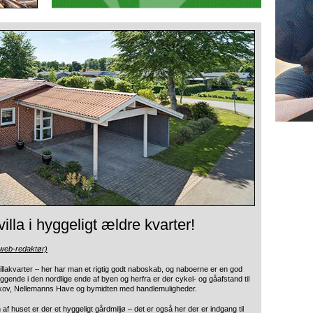
lla i hyggeligt ældre kvarter!
(web-redaktør)
illakvarter – her har
man et rigtig godt naboskab, og naboerne er en god
liggende i den nordlige ende af byen og herfra er der cykel- og gåafstand til
ov, Nellemanns Have og bymidten med handlemuligheder.
af huset er der et hyggeligt gårdmiljø – det er også her der er indgang til