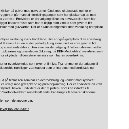
e klinker på gulvet med gulvvarme. Godt med skabsplads og her er
 bryggerset går man ud i fordelingsgangen som har glaskarnap ud mod
dre værelse. Endvidere er der adgang til husets soveværelse som har
ger badeværelset som har et dejligt stort vindue som giver et fint
 klinker med gulvvarme. Der er skabsarrangement med vaske og bordplade
d lyse skabe og mørk bordplade. Her er også god plads til en spisekrog.
til stuen. I stuen er der parketgulv og store vinduer som giver et fint
og spisebordsafdeling. Fra stuen er der adgang til flot lys udestue med loft
r er gulvvarme og brændeovn (ikke reg. på BBR-Meddelelse) installeret som
 stor skydedør til den store terrasse som har en overdækning.
her er ovenlysvindue som giver et fint lys. Fra rummet er der adgang til
o disponible rum ligger værkstedet som er indrettet med bordplade og
 ud på terrassen som har en overdækning, og vender mod syd/vest
 er udlagt med græsplæne og pæn beplantning. Her er endvidere en vold
tyrret i haven. Endvidere er der et plateau som kan indrettes til
“kartoffelkælder” som blandt andet kan bruges til haveredskaberne.
familien som det modne par.
tedsvej/105085/933037