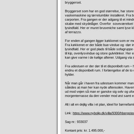
bryggerset.
Bryggerset som har en god størrelse, har stor
vaskemaskine og tørretumbler installeret. Fra
carporten. Fra gangen er der adgang til et min
skabe med skydelåger. Overfor soveværelset lig
lysindfald. Her er muret bruseniche samt lyse
af terrazzo.
For enden af gangen ligger køkkenet som er me
Fra køkkenet er der både bue-vindue og -dør ind 
lysindfald. Her er god plads til både sofagruppe 
til kip, ovenlysvindue og store gulvklinker. He
kan give varme i de kølige aftener. Udgang via
Fra udestuen er der dør til et disponibelt rum – 
endnu et disponibelt rum. I forlængelse af de t
hylder.
Når man går i haven fra udestuen kommer man
således at man her kan nyde aftensolen. Haven
ud mod vejen så man er ganske sig selv og ufors
morgenterrasse da den vender mod øst samt en 
Alt i alt en dejlig villa i et plan, ideel for børne
Link:
https://www.nybolig.dk/villa/9300/hbergs
Sag nr.: 933037
Kontant pris: kr. 1.495.000,-