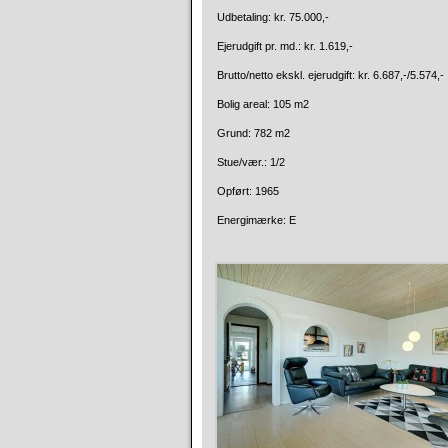
Udbetaling: kr. 75.000,-
Ejerudgift pr. md.: kr. 1.619,-
Brutto/netto ekskl. ejerudgift: kr. 6.687,-/5.574,-
Bolig areal: 105 m2
Grund: 782 m2
Stue/vær.: 1/2
Opført: 1965
Energimærke: E