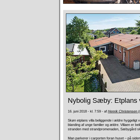
Nybolig Sæby: Etplans vi
16. juni 2018 - kl. 7:59 - af
Henrik Christensen 
Skøn etplans villa beliggende i ældre hyggeligt v
blanding af unge familier og ældre. Villaen er be
stranden med strandpromenaden, Sæbygård sk
Man parkerer i carporten foran huset – på siden 