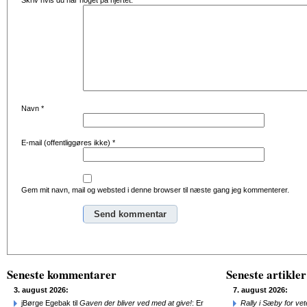
Skriv hvis du har noget på hjertet:
Navn
*
E-mail (offentliggøres ikke)
*
Gem mit navn, mail og websted i denne browser til næste gang jeg kommenterer.
Alternative:
Seneste kommentarer
Seneste artikler
3. august 2026:
7. august 2026:
jBørge Egebak til
Gaven der bliver ved med at give!
: Er
Rally i Sæby for vet