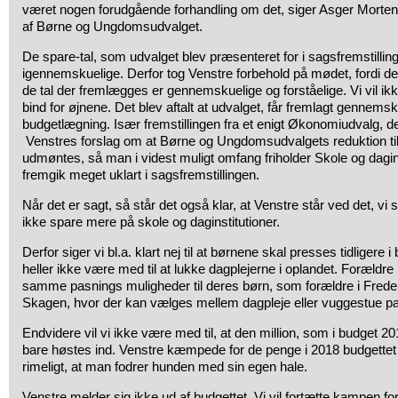
været nogen forudgående forhandling om det, siger Asger Morte
af Børne og Ungdomsudvalget.
De spare-tal, som udvalget blev præsenteret for i sagsfremstillin
igennemskuelige. Derfor tog Venstre forbehold på mødet, fordi det e
de tal der fremlægges er gennemskuelige og forståelige. Vi vil ik
bind for øjnene. Det blev aftalt at udvalget, får fremlagt gennemskue
budgetlægning. Især fremstillingen fra et enigt Økonomiudvalg, d
Venstres forslag om at Børne og Ungdomsudvalgets reduktion til
udmøntes, så man i videst muligt omfang friholder Skole og dagin
fremgik meget uklart i sagsfremstillingen.
Når det er sagt, så står det også klar, at Venstre står ved det, vi
ikke spare mere på skole og daginstitutioner.
Derfor siger vi bl.a. klart nej til at børnene skal presses tidligere 
heller ikke være med til at lukke dagplejerne i oplandet. Forældre
samme pasnings muligheder til deres børn, som forældre i Fred
Skagen, hvor der kan vælges mellem dagpleje eller vuggestue p
Endvidere vil vi ikke være med til, at den million, som i budget 201
bare høstes ind. Venstre kæmpede for de penge i 2018 budgettet o
rimeligt, at man fodrer hunden med sin egen hale.
Venstre melder sig ikke ud af budgettet. Vi vil fortætte kampen f