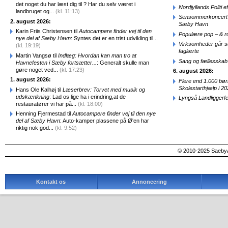
det noget du har læst dig til ? Har du selv været i
Nordjyllands Politi 
landbruget og...
(kl. 11:13)
Sensommerkoncert o
2. august 2026:
Sæby Havn
Karin Friis Christensen til
Autocampere finder vej til den
Populære pop – & 
nye del af Sæby Havn
: Syntes det er en trist udvikling til...
Virksomheder går 
(kl. 19:19)
faglærte
Martin Vangsø til
Indlæg: Hvordan kan man tro at
Sang og fællesskab
Havnefesten i Sæby fortsætter...
: Generalt skulle man
gøre noget ved...
(kl. 17:23)
6. august 2026:
1. august 2026:
Flere end 1.000 bø
Skolestarthjælp i 2
Hans Ole Kalhøj til
Læserbrev: Torvet med musik og
udskænkning
: Lad os lige ha i erindring,at de
Lyngså Landliggerf
restauratører vi har på...
(kl. 18:00)
Henning Fjermestad til
Autocampere finder vej til den nye
del af Sæby Havn
: Auto-kamper plassene på Ø'en har
riktig nok god...
(kl. 9:52)
© 2010-2025 SaebyA
Kontakt os
Annoncering