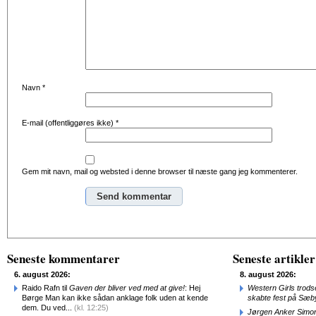
Navn
*
E-mail (offentliggøres ikke)
*
Gem mit navn, mail og websted i denne browser til næste gang jeg kommenterer.
Alternative:
Seneste kommentarer
Seneste artikler
6. august 2026:
8. august 2026:
Raido Rafn til
Gaven der bliver ved med at give!
: Hej
Western Girls trod
Børge Man kan ikke sådan anklage folk uden at kende
skabte fest på Sæb
dem. Du ved...
(kl. 12:25)
Jørgen Anker Simon