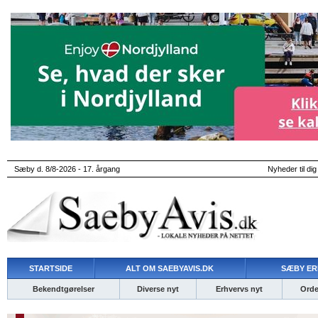
Sæby d. 8/8-2026 - 17. årgang
Nyheder til dig
STARTSIDE
ALT OM SAEBYAVIS.DK
SÆBY ER
Bekendtgørelser
Diverse nyt
Erhvervs nyt
Ordet