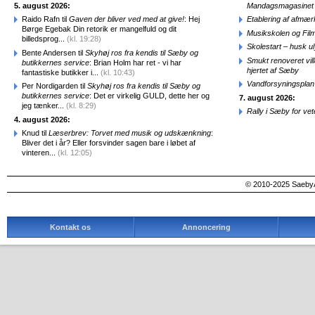
5. august 2026:
Mandagsmagasinet
Raido Rafn til
Gaven der bliver ved med at give!
: Hej
Etablering af afmæ
Børge Egebak Din retorik er mangelfuld og dit
Musikskolen og Fil
billedsprog...
(kl. 19:28)
Skolestart – husk uly
Bente Andersen til
Skyhøj ros fra kendis til Sæby og
Smukt renoveret vill
butikkernes service
: Brian Holm har ret - vi har
hjertet af Sæby
fantastiske butikker i...
(kl. 10:43)
Vandforsyningsplan 
Per Nordigarden til
Skyhøj ros fra kendis til Sæby og
butikkernes service
: Det er virkelig GULD, dette her og
7. august 2026:
jeg tænker...
(kl. 8:29)
Rally i Sæby for vet
4. august 2026:
Knud til
Læserbrev: Torvet med musik og udskænkning
:
Bliver det i år? Eller forsvinder sagen bare i løbet af
vinteren...
(kl. 12:05)
© 2010-2025 SaebyA
Kontakt os
Annoncering