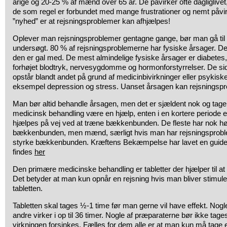
årige og 20-25 % af mænd over 65 år. De påvirker ofte dagliglivet,
de som regel er forbundet med mange frustrationer og nemt påv
”nyhed” er at rejsningsproblemer kan afhjælpes!
Oplever man rejsningsproblemer gentagne gange, bør man gå til 
undersøgt. 80 % af rejsningsproblemerne har fysiske årsager. De
den er gal med. De mest almindelige fysiske årsager er diabetes, 
forhøjet blodtryk, nervesygdomme og hormonforstyrrelser. De si
opstår blandt andet på grund af medicinbivirkninger eller psykiske
eksempel depression og stress. Uanset årsagen kan rejsningsp
Man bør altid behandle årsagen, men det er sjældent nok og tager 
medicinsk behandling være en hjælp, enten i en kortere periode el
hjælpes på vej ved at træne bækkenbunden. De fleste har nok hør
bækkenbunden, men mænd, særligt hvis man har rejsningsproble
styrke bækkenbunden. Kræftens Bekæmpelse har lavet en guide
findes
her
Den primære medicinske behandling er tabletter der hjælper til at
Det betyder at man kun opnår en rejsning hvis man bliver stimuler
tabletten.
Tabletten skal tages ½-1 time før man gerne vil have effekt. Nogle 
andre virker i op til 36 timer. Nogle af præparaterne bør ikke 
virkningen forsinkes. Fælles for dem alle er at man kun må tage 