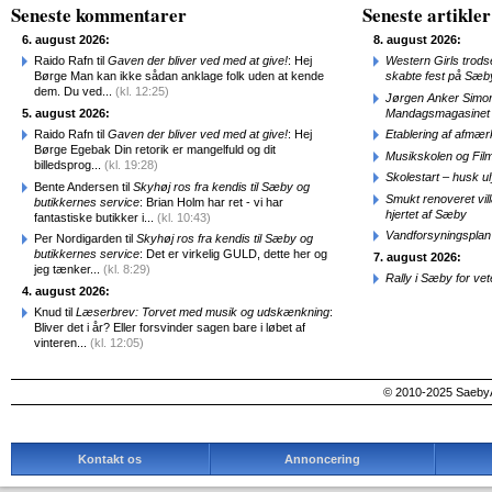
Seneste kommentarer
Seneste artikler
6. august 2026:
8. august 2026:
Raido Rafn til
Gaven der bliver ved med at give!
: Hej
Western Girls trod
Børge Man kan ikke sådan anklage folk uden at kende
skabte fest på Sæb
dem. Du ved...
(kl. 12:25)
Jørgen Anker Simon
5. august 2026:
Mandagsmagasinet
Raido Rafn til
Gaven der bliver ved med at give!
: Hej
Etablering af afmæ
Børge Egebak Din retorik er mangelfuld og dit
Musikskolen og Fil
billedsprog...
(kl. 19:28)
Skolestart – husk uly
Bente Andersen til
Skyhøj ros fra kendis til Sæby og
Smukt renoveret vill
butikkernes service
: Brian Holm har ret - vi har
hjertet af Sæby
fantastiske butikker i...
(kl. 10:43)
Vandforsyningsplan 
Per Nordigarden til
Skyhøj ros fra kendis til Sæby og
butikkernes service
: Det er virkelig GULD, dette her og
7. august 2026:
jeg tænker...
(kl. 8:29)
Rally i Sæby for vet
4. august 2026:
Knud til
Læserbrev: Torvet med musik og udskænkning
:
Bliver det i år? Eller forsvinder sagen bare i løbet af
vinteren...
(kl. 12:05)
© 2010-2025 SaebyA
Kontakt os
Annoncering