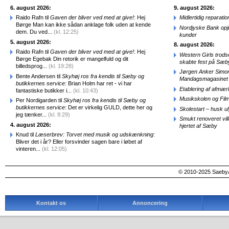
6. august 2026:
9. august 2026:
Raido Rafn til
Gaven der bliver ved med at give!
: Hej
Midlertidig repara
Børge Man kan ikke sådan anklage folk uden at kende
Nordjyske Bank opjus
dem. Du ved...
(kl. 12:25)
kunder
5. august 2026:
8. august 2026:
Raido Rafn til
Gaven der bliver ved med at give!
: Hej
Western Girls trod
Børge Egebak Din retorik er mangelfuld og dit
skabte fest på Sæb
billedsprog...
(kl. 19:28)
Jørgen Anker Simon
Bente Andersen til
Skyhøj ros fra kendis til Sæby og
Mandagsmagasinet
butikkernes service
: Brian Holm har ret - vi har
Etablering af afmæ
fantastiske butikker i...
(kl. 10:43)
Musikskolen og Fil
Per Nordigarden til
Skyhøj ros fra kendis til Sæby og
butikkernes service
: Det er virkelig GULD, dette her og
Skolestart – husk uly
jeg tænker...
(kl. 8:29)
Smukt renoveret vill
4. august 2026:
hjertet af Sæby
Knud til
Læserbrev: Torvet med musik og udskænkning
:
Bliver det i år? Eller forsvinder sagen bare i løbet af
vinteren...
(kl. 12:05)
© 2010-2025 SaebyA
Kontakt os
Annoncering