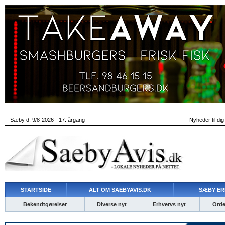
Sæby d. 9/8-2026 - 17. årgang
Nyheder til dig
STARTSIDE
ALT OM SAEBYAVIS.DK
SÆBY ER
Bekendtgørelser
Diverse nyt
Erhvervs nyt
Ordet