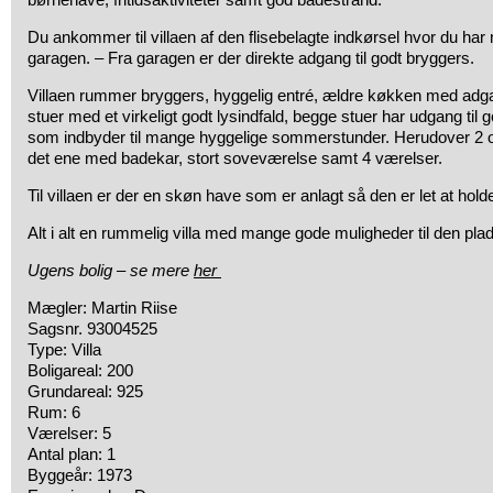
Du ankommer til villaen af den flisebelagte indkørsel hvor du har 
garagen. – Fra garagen er der direkte adgang til godt bryggers.
Villaen rummer bryggers, hyggelig entré, ældre køkken med adga
stuer med et virkeligt godt lysindfald, begge stuer har udgang til
som indbyder til mange hyggelige sommerstunder. Herudover 2 o
det ene med badekar, stort soveværelse samt 4 værelser.
Til villaen er der en skøn have som er anlagt så den er let at hold
Alt i alt en rummelig villa med mange gode muligheder til den pl
Ugens bolig – se mere
her
Mægler: Martin Riise
Sagsnr. 93004525
Type: Villa
Boligareal: 200
Grundareal: 925
Rum: 6
Værelser: 5
Antal plan: 1
Byggeår: 1973