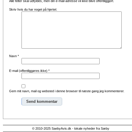
Alle felter skal udfyldes, men din e-mail-adresse vil ikke blive offentliggjort.
Skriv hvis du har noget på hjertet:
Navn
*
E-mail (offentliggøres ikke)
*
Gem mit navn, mail og websted i denne browser til næste gang jeg kommenterer.
Alternative:
© 2010-2025 SaebyAvis.dk - lokale nyheder fra Sæby