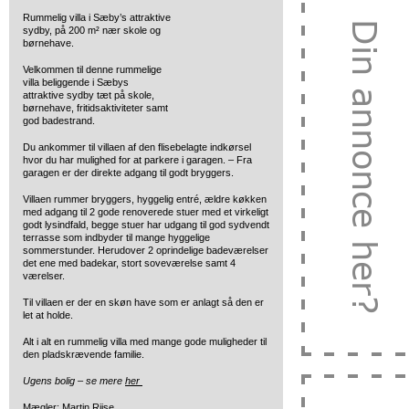
Rummelig villa i Sæby’s attraktive
sydby, på 200 m² nær skole og
børnehave.
Velkommen til denne rummelige
villa beliggende i Sæbys
attraktive sydby tæt på skole,
børnehave, fritidsaktiviteter samt
god badestrand.
Du ankommer til villaen af den flisebelagte indkørsel
hvor du har mulighed for at parkere i garagen. – Fra
garagen er der direkte adgang til godt bryggers.
Villaen rummer bryggers, hyggelig entré, ældre køkken
med adgang til 2 gode renoverede stuer med et virkeligt
godt lysindfald, begge stuer har udgang til god sydvendt
terrasse som indbyder til mange hyggelige
sommerstunder. Herudover 2 oprindelige badeværelser
det ene med badekar, stort soveværelse samt 4
værelser.
Til villaen er der en skøn have som er anlagt så den er
let at holde.
Alt i alt en rummelig villa med mange gode muligheder til
den pladskrævende familie.
Ugens bolig – se mere
her
Mægler: Martin Riise