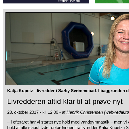
Katja Kupetz - livredder i Sæby Svømmebad. I baggrunden d
Livredderen altid klar til at prøve nyt
23. oktober 2017 - kl. 12:00 - af
Henrik Christensen (web-redaktø
– I efteråret har vi startet nye hold med vandgymnastik – men vi v
hold af alle slags! lyder opfordringen fra livredder Katja Kupet