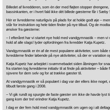
Billedet af livredderen, som én der med fløjten stopper drengene
bassinkanten, er i hvert fald ikke dét billede gæsterne får i S
Hér er livredderne naturligvis på plads for at holde godt øje – me
står for instruktion og hele tiden finder på nye tilbud. Og de mo
ønsker fra gæsterne:
– I efteråret har vi startet nye hold med vandgymnastik – men vi 
hold af alle slags! lyder opfordringen fra livredder Katja Kupetz.
Vandgymnastik er én af de mest populære aktiviteter, som både s
livredderne finder løbende på nye aktiviteter, så der er variation o
Katja Kupetz har arbejdet i svømmebadet siden åbningen for snart
fra starten tog livredderne initiativ til at finde på aktiviteter – båd
sjovere for dem selv og for at trække gæster til.
At vandgymnastik er så populært i dag var der ellers ikke noget, 
tilbudt første gang i 2008.
– Vi gik rundt og spurgte de faste gæster om ikke de havde lyst til
gang kom der tre! erindrer Katja Kupetz.
I dag er der fem hold med vandgymnastik om ugen og i alt delta