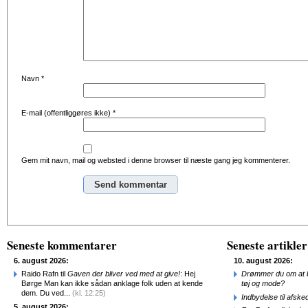
Navn
*
E-mail (offentliggøres ikke)
*
Gem mit navn, mail og websted i denne browser til næste gang jeg kommenterer.
Alternative:
Seneste kommentarer
Seneste artikler
6. august 2026:
10. august 2026:
Raido Rafn til
Gaven der bliver ved med at give!
: Hej
Drømmer du om at b
Børge Man kan ikke sådan anklage folk uden at kende
tøj og mode?
dem. Du ved...
(kl. 12:25)
Indbydelse til afske
5. august 2026: