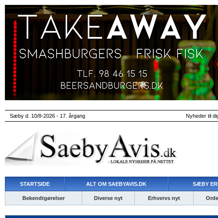
Sæby d. 10/8-2026 - 17. årgang
Nyheder til di
STARTSIDE
ALT OM SAEBYAVIS.DK
SÆBY ER
Bekendtgørelser
Diverse nyt
Erhvervs nyt
Ordet