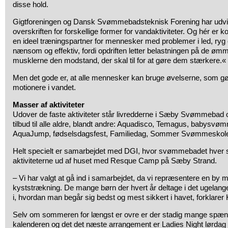
disse hold.
Gigtforeningen og Dansk Svømmebadsteknisk Forening har udvi
overskriften for forskellige former for vandaktiviteter. Og hér er 
en ideel træningspartner for mennesker med problemer i led, ryg 
nænsom og effektiv, fordi opdriften letter belastningen på de ømm
musklerne den modstand, der skal til for at gøre dem stærkere.«
Men det gode er, at alle mennesker kan bruge øvelserne, som gør
motionere i vandet.
Masser af aktiviteter
Udover de faste aktiviteter står livredderne i Sæby Svømmebad 
tilbud til alle aldre, blandt andre: Aquadisco, Temagus, babysvø
AquaJump, fødselsdagsfest, Familiedag, Sommer Svømmeskol
Helt specielt er samarbejdet med DGI, hvor svømmebadet hver 
aktiviteterne ud af huset med Resque Camp på Sæby Strand.
– Vi har valgt at gå ind i samarbejdet, da vi repræsentere en by
kyststrækning. De mange børn der hvert år deltage i det ugelang
i, hvordan man begår sig bedst og mest sikkert i havet, forklarer 
Selv om sommeren for længst er ovre er der stadig mange spæn
kalenderen og det det næste arrangement er Ladies Night lørdag