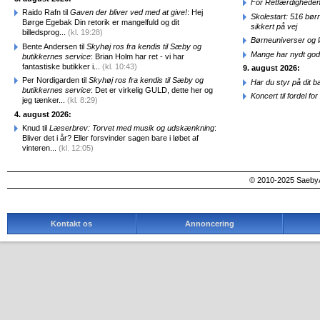
For Retfærdigheden
Raido Rafn til
Gaven der bliver ved med at give!
: Hej
Skolestart: 516 bør
Børge Egebak Din retorik er mangelfuld og dit
sikkert på vej
billedsprog...
(kl. 19:28)
Børneuniverser og 
Bente Andersen til
Skyhøj ros fra kendis til Sæby og
Mange har nydt god
butikkernes service
: Brian Holm har ret - vi har
fantastiske butikker i...
(kl. 10:43)
9. august 2026:
Per Nordigarden til
Skyhøj ros fra kendis til Sæby og
Har du styr på dit b
butikkernes service
: Det er virkelig GULD, dette her og
Koncert til fordel f
jeg tænker...
(kl. 8:29)
4. august 2026:
Knud til
Læserbrev: Torvet med musik og udskænkning
:
Bliver det i år? Eller forsvinder sagen bare i løbet af
vinteren...
(kl. 12:05)
© 2010-2025 SaebyA
Kontakt os
Annoncering