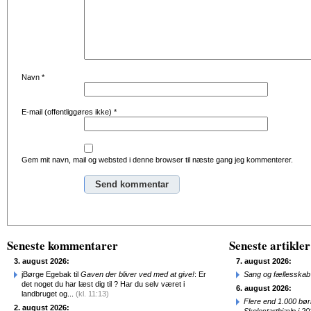
Navn
*
E-mail (offentliggøres ikke)
*
Gem mit navn, mail og websted i denne browser til næste gang jeg kommenterer.
Alternative:
Seneste kommentarer
Seneste artikler
3. august 2026:
7. august 2026:
jBørge Egebak til
Gaven der bliver ved med at give!
: Er
Sang og fællesskab
det noget du har læst dig til ? Har du selv været i
6. august 2026:
landbruget og...
(kl. 11:13)
Flere end 1.000 bø
2. august 2026: