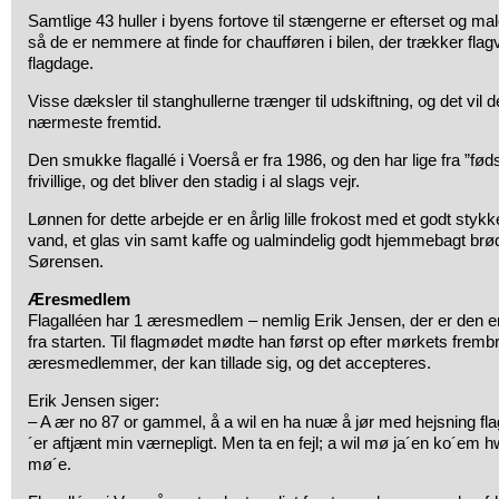
Samtlige 43 huller i byens fortove til stængerne er efterset og ma
så de er nemmere at finde for chaufføren i bilen, der trækker flag
flagdage.
Visse dæksler til stanghullerne trænger til udskiftning, og det vil d
nærmeste fremtid.
Den smukke flagallé i Voerså er fra 1986, og den har lige fra ”fød
frivillige, og det bliver den stadig i al slags vejr.
Lønnen for dette arbejde er en årlig lille frokost med et godt sty
vand, et glas vin samt kaffe og ualmindelig godt hjemmebagt brø
Sørensen.
Æresmedlem
Flagalléen har 1 æresmedlem – nemlig Erik Jensen, der er den e
fra starten. Til flagmødet mødte han først op efter mørkets fremb
æresmedlemmer, der kan tillade sig, og det accepteres.
Erik Jensen siger:
– A ær no 87 or gammel, å a wil en ha nuæ å jør med hejsning fla
´er aftjænt min værnepligt. Men ta en fejl; a wil mø ja´en ko´em h
mø´e.