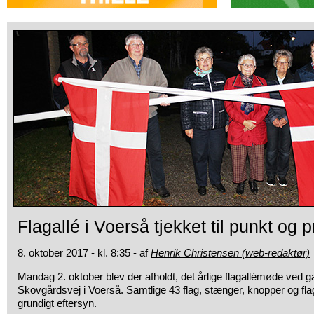
Flagallé i Voerså tjekket til punkt og p
8. oktober 2017 - kl. 8:35 - af
Henrik Christensen (web-redaktør)
Mandag 2. oktober blev der afholdt, det årlige flagallémøde ved
ga
Skovgårdsvej i Voerså. Samtlige 43 flag, stænger, knopper og fl
grundigt eftersyn.