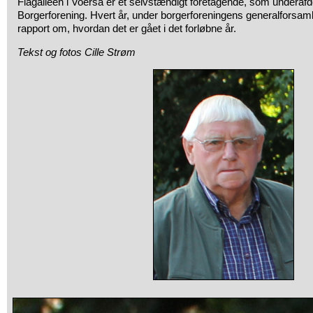
Flagalléen i Voerså er et selvstændigt foretagende, som underafd
Borgerforening. Hvert år, under borgerforeningens generalforsamli
rapport om, hvordan det er gået i det forløbne år.
Tekst og fotos Cille Strøm