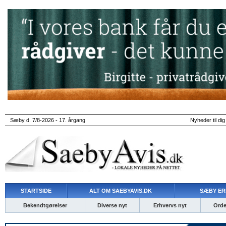
Sæby d. 7/8-2026 - 17. årgang
Nyheder til dig
STARTSIDE
ALT OM SAEBYAVIS.DK
SÆBY ER
Bekendtgørelser
Diverse nyt
Erhvervs nyt
Ordet