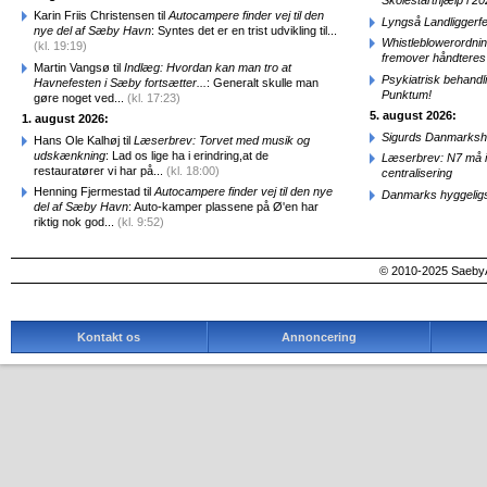
Skolestarthjælp i 2
Karin Friis Christensen til
Autocampere finder vej til den
Lyngså Landliggerf
nye del af Sæby Havn
: Syntes det er en trist udvikling til...
Whistleblowerordni
(kl. 19:19)
fremover håndteres
Martin Vangsø til
Indlæg: Hvordan kan man tro at
Psykiatrisk behandl
Havnefesten i Sæby fortsætter...
: Generalt skulle man
Punktum!
gøre noget ved...
(kl. 17:23)
5. august 2026:
1. august 2026:
Sigurds Danmarkshi
Hans Ole Kalhøj til
Læserbrev: Torvet med musik og
udskænkning
: Lad os lige ha i erindring,at de
Læserbrev: N7 må ik
restauratører vi har på...
(kl. 18:00)
centralisering
Henning Fjermestad til
Autocampere finder vej til den nye
Danmarks hyggelig
del af Sæby Havn
: Auto-kamper plassene på Ø'en har
riktig nok god...
(kl. 9:52)
© 2010-2025 SaebyA
Kontakt os
Annoncering