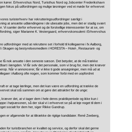
n kører. Erhvervshus Nord, Turisthus Nord og Jobcenter Frederikshavn
n fokus på udfordringen og mulige løsninger ved et møde for erhvervet
vores turisterhverv har rekrutteringsudfordringer særligt i
ning at ansætte udlændingene i de ubesatte jobs, men det er stadig svært
r. Vi samler derfor erhvervet og de forskellige interessenter for at se, om
dfordring, siger Marianne K. Vestergaard, erhvervskonsulent i Erhvervshus
fordringer med at rekruttere set i forhold til kollegaerne i fx Aalborg,
tel i Skagen og bestyrelsesmedlem i HORESTA – Hotel-, Restaurant- og
ne få nok ansatte i den seneste sæson. Det betyder, at de må trække
dbart i længden. Vi får selv det personale, som vi brug for, men det kræver
herop. Når vi annoncerer, får vi ikke ti gode ansøgninger, men må ud at
llegaer i Aalborg ofte nogen, som kommer forbi med en uopfordret
skraft er at tage lærlinge, men det kan være en udfordring at trække de
ervet skal stå sammen om at gøre det attraktivt for de unge:
kræver det, at vi tager dem i hele deres praktikperiode og ikke kun i
 i højsæsonen, så der skal vi i erhvervet se på at leje noget til dem i
oget socialt for dem her, siger Rikke Gandrup.
n er afgørende for at tiltrække de rigtige kandidater. René Zeeberg,
en for turistbranchen er kvalitet og service, og derfor skal det gerne