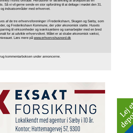
somhed i vores område. Herudover er tiltrækning af arbejdskraft en
. Så vi vil gerne sende en stor opfordring til at deltage i mødet den 31.
der og indsatsområder med erhvervet.
ives af de tre erhvervsforeninger i Frederikshavn, Skagen og Sæby, som
der, og Frederikshavn Kommune, der yder økonomisk støtte. Husets
 sparring til virksomheder og iværksættere og samarbejder med en bred
ationalt for at udvikle erhvervslivet. Målet er at skabe økonomisk vækst,
eniveauet. Læs mere på
www.erhvervshusnord.dk
 brug kommentarboksen under annoncerne.