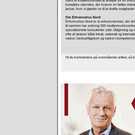
være et kvalitetsstempel at arbejde for en virk
kompleks størrelse, der kræver en fælles indsats
januar, hvor vi glæder os til at drøfte mulighe
Om Erhvervshus Nord
Erhvervshus Nord er et erhvervskontor, der dr
til sammen har omkring 550 medlemsvirksomhe
specialiserede konsulenter yder rådgivning og
vifte af aktører både lokalt, nationalt og intern
vækst i beskæftigelsen og vækst i kompetenc
Vil du kommentere på ovenstående artikel, så