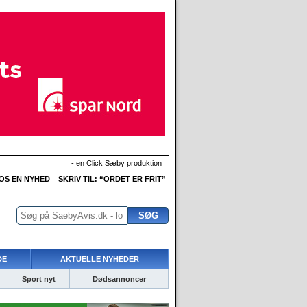
- en
Click Sæby
produktion
 OS EN NYHED
SKRIV TIL: “ORDET ER FRIT”
DE
AKTUELLE NYHEDER
Sport nyt
Dødsannoncer