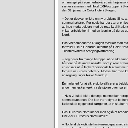
om mangel på i sommerhalvåret, når højsæsone
sætter sammen med Hotel ERFA-gruppen i Skage
den 31. januar på Color Hotel i Skagen.
– Det er desværre ikke en ny problemstilling, at 
sommerhalvåret. For nogle har det været en løs
at finde medarbejdere med de rette kvalifikatione
vi kan arbejde hen i mod en løsning på deres u
Nord.
Hos virksomhederne i Skagen mærker man store ud
fortæller Rikke Gandrup, direktør på Color Ho
Turisterhvervets Arbejdsgiverforening.
– Jeg hører fra mange heroppe, at de ikke kun
hårdere på de andre ansatte, som jo ikke er hol
en indsats at få faglært personale til at komme 
forhøre os i vores netværk. Modsat har mine ko
ansøgning, siger Rikke Gandrup.
Én mulighed for at sikre sig kvalificeret arbejd
unge mennesker væk fra de større byer, så erhv
– Hvis vi i skal lokke de unge mennesker herop, 
sommersæsonen. Det kan være dyrt at bo heroppe
fællesskab og generelt sørge for, at vi skaber n
Hos Turisthus Nord mener man også at brandinge
Direktør i Turisthus Nord udtaler:
– Nogle af de vigtigste konkurrenceparametre ind