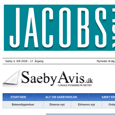
Sæby d. 6/8-2026 - 17. årgang
Nyheder til dig
STARTSIDE
ALT OM SAEBYAVIS.DK
SÆBY ER
Bekendtgørelser
Diverse nyt
Erhvervs nyt
Ordet