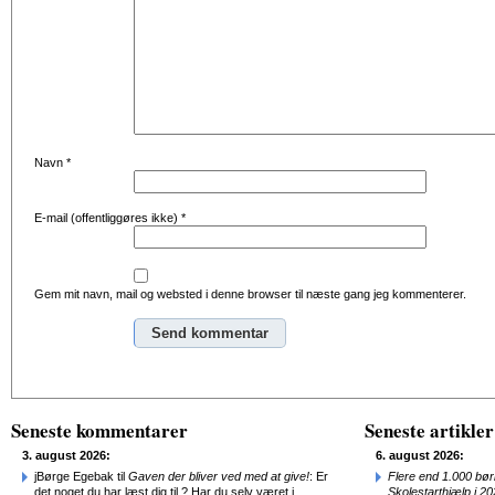
Navn
*
E-mail (offentliggøres ikke)
*
Gem mit navn, mail og websted i denne browser til næste gang jeg kommenterer.
Alternative:
Seneste kommentarer
Seneste artikler
3. august 2026:
6. august 2026:
jBørge Egebak til
Gaven der bliver ved med at give!
: Er
Flere end 1.000 bø
det noget du har læst dig til ? Har du selv været i
Skolestarthjælp i 2