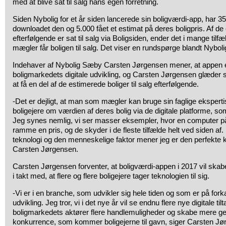
med at blive sat til salg hans egen forretning.
Siden Nybolig for et år siden lancerede sin boligværdi-app, har 
downloadet den og 5.000 fået et estimat på deres boligpris. Af de
efterfølgende er sat til salg via Boligsiden, ender det i mange tilf
mægler får boligen til salg. Det viser en rundspørge blandt Nybolig
Indehaver af Nybolig Sæby Carsten Jørgensen mener, at appen er 
boligmarkedets digitale udvikling, og Carsten Jørgensen glæder 
at få en del af de estimerede boliger til salg efterfølgende.
-Det er dejligt, at man som mægler kan bruge sin faglige ekspertise
boligejere om værdien af deres bolig via de digitale platforme, so
Jeg synes nemlig, vi ser masser eksempler, hvor en computer p
ramme en pris, og de skyder i de fleste tilfælde helt ved siden af.
teknologi og den menneskelige faktor mener jeg er den perfekte 
Carsten Jørgensen.
Carsten Jørgensen forventer, at boligværdi-appen i 2017 vil skab
i takt med, at flere og flere boligejere tager teknologien til sig.
-Vi er i en branche, som udvikler sig hele tiden og som er på fork
udvikling. Jeg tror, vi i det nye år vil se endnu flere nye digitale til
boligmarkedets aktører flere handlemuligheder og skabe mere g
konkurrence, som kommer boligejerne til gavn, siger Carsten J