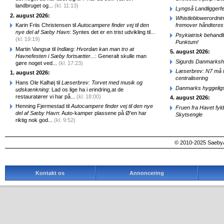
landbruget og...
(kl. 11:13)
Lyngså Landliggerf
2. august 2026:
Whistleblowerordni
Karin Friis Christensen til
Autocampere finder vej til den
fremover håndteres
nye del af Sæby Havn
: Syntes det er en trist udvikling til...
Psykiatrisk behandl
(kl. 19:19)
Punktum!
Martin Vangsø til
Indlæg: Hvordan kan man tro at
5. august 2026:
Havnefesten i Sæby fortsætter...
: Generalt skulle man
Sigurds Danmarkshi
gøre noget ved...
(kl. 17:23)
Læserbrev: N7 må ik
1. august 2026:
centralisering
Hans Ole Kalhøj til
Læserbrev: Torvet med musik og
Danmarks hyggelig
udskænkning
: Lad os lige ha i erindring,at de
restauratører vi har på...
(kl. 18:00)
4. august 2026:
Henning Fjermestad til
Autocampere finder vej til den nye
Fruen fra Havet fyl
del af Sæby Havn
: Auto-kamper plassene på Ø'en har
Skytsengle
riktig nok god...
(kl. 9:52)
© 2010-2025 SaebyA
Kontakt os
Annoncering