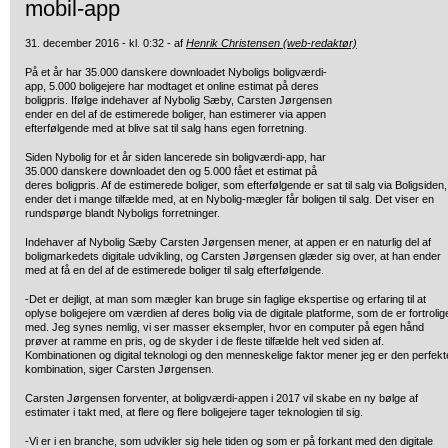
mobil-app
31. december 2016 - kl. 0:32 - af
Henrik Christensen (web-redaktør)
På et år har 35.000 danskere downloadet Nyboligs boligværdi-
app,
5.000 boligejere har modtaget et online estimat på deres
boligpris. Ifølge indehaver af Nybolig Sæby, Carsten Jørgensen
ender en del af de estimerede boliger, han estimerer via appen
efterfølgende med at blive sat til salg hans egen forretning.
Siden Nybolig for et år siden lancerede sin boligværdi-app, har
35.000 danskere downloadet den og 5.000 fået et estimat på
deres boligpris. Af de estimerede boliger, som efterfølgende er sat til salg via Boligsiden,
ender det i mange tilfælde med, at en Nybolig-mægler får boligen til salg. Det viser en
rundspørge blandt Nyboligs forretninger.
Indehaver af Nybolig Sæby Carsten Jørgensen mener, at appen er en naturlig del af
boligmarkedets digitale udvikling, og Carsten Jørgensen glæder sig over, at han ender
med at få en del af de estimerede boliger til salg efterfølgende.
-Det er dejligt, at man som mægler kan bruge sin faglige ekspertise og erfaring til at
oplyse boligejere om værdien af deres bolig via de digitale platforme, som de er fortrolig
med. Jeg synes nemlig, vi ser masser eksempler, hvor en computer på egen hånd
prøver at ramme en pris, og de skyder i de fleste tilfælde helt ved siden af.
Kombinationen og digital teknologi og den menneskelige faktor mener jeg er den perfekt
kombination, siger Carsten Jørgensen.
Carsten Jørgensen forventer, at boligværdi-appen i 2017 vil skabe en ny bølge af
estimater i takt med, at flere og flere boligejere tager teknologien til sig.
-Vi er i en branche, som udvikler sig hele tiden og som er på forkant med den digitale