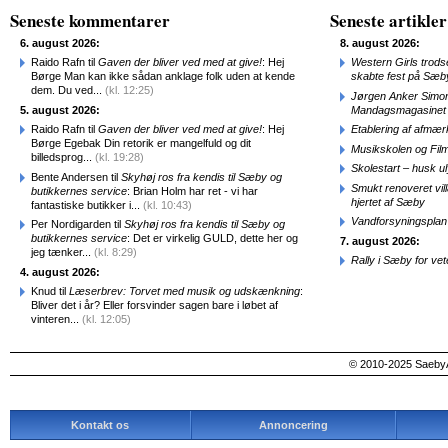
Seneste kommentarer
Seneste artikler
6. august 2026:
8. august 2026:
Raido Rafn til
Gaven der bliver ved med at give!
: Hej
Western Girls trod
Børge Man kan ikke sådan anklage folk uden at kende
skabte fest på Sæb
dem. Du ved...
(kl. 12:25)
Jørgen Anker Simon
5. august 2026:
Mandagsmagasinet
Raido Rafn til
Gaven der bliver ved med at give!
: Hej
Etablering af afmæ
Børge Egebak Din retorik er mangelfuld og dit
Musikskolen og Fil
billedsprog...
(kl. 19:28)
Skolestart – husk uly
Bente Andersen til
Skyhøj ros fra kendis til Sæby og
Smukt renoveret vill
butikkernes service
: Brian Holm har ret - vi har
hjertet af Sæby
fantastiske butikker i...
(kl. 10:43)
Vandforsyningsplan 
Per Nordigarden til
Skyhøj ros fra kendis til Sæby og
butikkernes service
: Det er virkelig GULD, dette her og
7. august 2026:
jeg tænker...
(kl. 8:29)
Rally i Sæby for vet
4. august 2026:
Knud til
Læserbrev: Torvet med musik og udskænkning
:
Bliver det i år? Eller forsvinder sagen bare i løbet af
vinteren...
(kl. 12:05)
© 2010-2025 SaebyA
Kontakt os
Annoncering