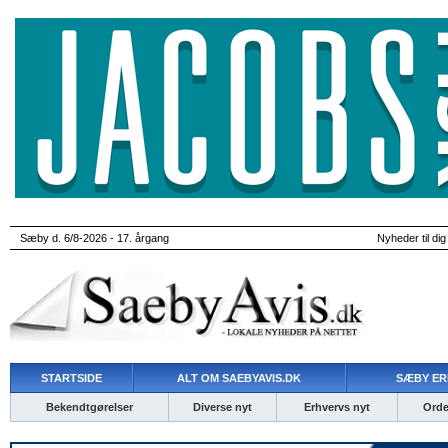
Sæby d. 6/8-2026 - 17. årgang
Nyheder til dig
STARTSIDE
ALT OM SAEBYAVIS.DK
SÆBY ER
Bekendtgørelser
Diverse nyt
Erhvervs nyt
Ordet