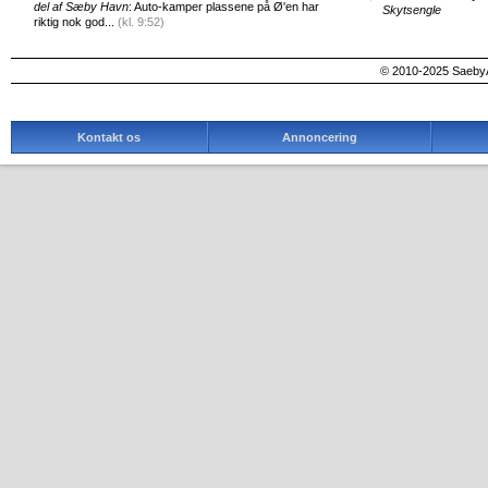
del af Sæby Havn
: Auto-kamper plassene på Ø'en har
Skytsengle
riktig nok god...
(kl. 9:52)
© 2010-2025 SaebyA
Kontakt os
Annoncering