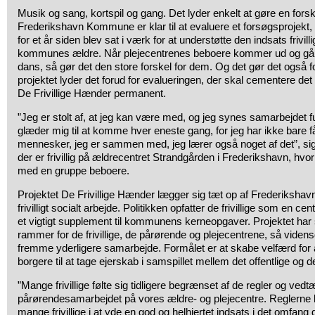
Musik og sang, kortspil og gang. Det lyder enkelt at gøre en forsk
Frederikshavn Kommune er klar til at evaluere et forsøgsprojekt, 
for et år siden blev sat i værk for at understøtte den indsats frivill
kommunes ældre. Når plejecentrenes beboere kommer ud og gå tur 
dans, så gør det den store forskel for dem. Og det gør det også fo
projektet lyder det forud for evalueringen, der skal cementere d
De Frivillige Hænder permanent.
”Jeg er stolt af, at jeg kan være med, og jeg synes samarbejdet f
glæder mig til at komme hver eneste gang, for jeg har ikke bare fåe
mennesker, jeg er sammen med, jeg lærer også noget af det”, s
der er frivillig på ældrecentret Strandgården i Frederikshavn, hvor
med en gruppe beboere.
Projektet De Frivillige Hænder lægger sig tæt op af Frederikshav
frivilligt socialt arbejde. Politikken opfatter de frivillige som en c
et vigtigt supplement til kommunens kerneopgaver. Projektet har 
rammer for de frivillige, de pårørende og plejecentrene, så videns
fremme yderligere samarbejde. Formålet er at skabe velfærd for
borgere til at tage ejerskab i samspillet mellem det offentlige og d
”Mange frivillige følte sig tidligere begrænset af de regler og vedtæg
pårørendesamarbejdet på vores ældre- og plejecentre. Reglern
mange frivillige i at yde en god og helhjertet indsats i det omfang