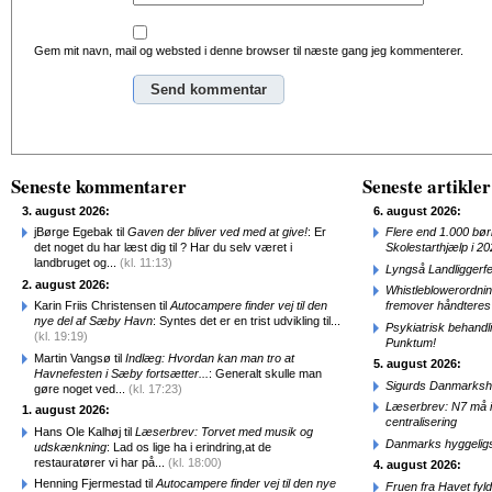
Gem mit navn, mail og websted i denne browser til næste gang jeg kommenterer.
Alternative:
Seneste kommentarer
Seneste artikler
3. august 2026:
6. august 2026:
jBørge Egebak til
Gaven der bliver ved med at give!
: Er
Flere end 1.000 bø
det noget du har læst dig til ? Har du selv været i
Skolestarthjælp i 2
landbruget og...
(kl. 11:13)
Lyngså Landliggerf
2. august 2026:
Whistleblowerordni
Karin Friis Christensen til
Autocampere finder vej til den
fremover håndteres
nye del af Sæby Havn
: Syntes det er en trist udvikling til...
Psykiatrisk behandl
(kl. 19:19)
Punktum!
Martin Vangsø til
Indlæg: Hvordan kan man tro at
5. august 2026:
Havnefesten i Sæby fortsætter...
: Generalt skulle man
Sigurds Danmarkshi
gøre noget ved...
(kl. 17:23)
Læserbrev: N7 må ik
1. august 2026:
centralisering
Hans Ole Kalhøj til
Læserbrev: Torvet med musik og
Danmarks hyggelig
udskænkning
: Lad os lige ha i erindring,at de
restauratører vi har på...
(kl. 18:00)
4. august 2026:
Henning Fjermestad til
Autocampere finder vej til den nye
Fruen fra Havet fyl