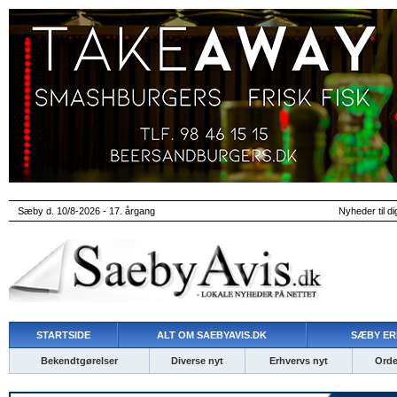
Sæby d. 10/8-2026 - 17. årgang
Nyheder til di
STARTSIDE
ALT OM SAEBYAVIS.DK
SÆBY ER
Bekendtgørelser
Diverse nyt
Erhvervs nyt
Ordet