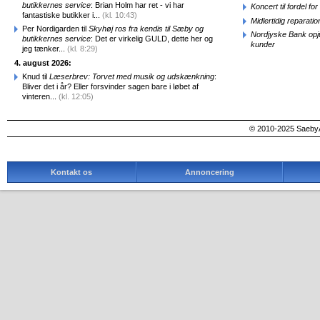
butikkernes service
: Brian Holm har ret - vi har
Koncert til fordel f
fantastiske butikker i...
(kl. 10:43)
Midlertidig repara
Per Nordigarden til
Skyhøj ros fra kendis til Sæby og
Nordjyske Bank opjus
butikkernes service
: Det er virkelig GULD, dette her og
kunder
jeg tænker...
(kl. 8:29)
4. august 2026:
Knud til
Læserbrev: Torvet med musik og udskænkning
:
Bliver det i år? Eller forsvinder sagen bare i løbet af
vinteren...
(kl. 12:05)
© 2010-2025 SaebyA
Kontakt os
Annoncering