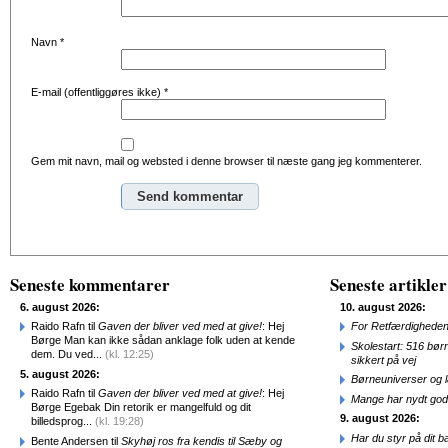
Navn
*
E-mail (offentliggøres ikke)
*
Gem mit navn, mail og websted i denne browser til næste gang jeg kommenterer.
Alternative:
Seneste kommentarer
Seneste artikler
6. august 2026:
10. august 2026:
Raido Rafn til
Gaven der bliver ved med at give!
: Hej
For Retfærdigheden
Børge Man kan ikke sådan anklage folk uden at kende
Skolestart: 516 bør
dem. Du ved...
(kl. 12:25)
sikkert på vej
5. august 2026:
Børneuniverser og 
Raido Rafn til
Gaven der bliver ved med at give!
: Hej
Mange har nydt god
Børge Egebak Din retorik er mangelfuld og dit
9. august 2026:
billedsprog...
(kl. 19:28)
Har du styr på dit b
Bente Andersen til
Skyhøj ros fra kendis til Sæby og