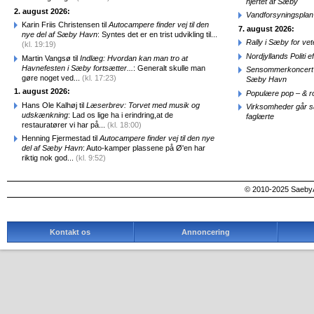
hjertet af Sæby
2. august 2026:
Vandforsyningsplan 
Karin Friis Christensen til
Autocampere finder vej til den
7. august 2026:
nye del af Sæby Havn
: Syntes det er en trist udvikling til...
Rally i Sæby for vet
(kl. 19:19)
Nordjyllands Politi 
Martin Vangsø til
Indlæg: Hvordan kan man tro at
Havnefesten i Sæby fortsætter...
: Generalt skulle man
Sensommerkoncert o
gøre noget ved...
(kl. 17:23)
Sæby Havn
1. august 2026:
Populære pop – & 
Hans Ole Kalhøj til
Læserbrev: Torvet med musik og
Virksomheder går 
udskænkning
: Lad os lige ha i erindring,at de
faglærte
restauratører vi har på...
(kl. 18:00)
Henning Fjermestad til
Autocampere finder vej til den nye
del af Sæby Havn
: Auto-kamper plassene på Ø'en har
riktig nok god...
(kl. 9:52)
© 2010-2025 SaebyA
Kontakt os
Annoncering