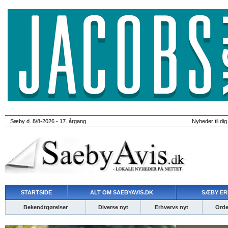
Sæby d. 8/8-2026 - 17. årgang
Nyheder til dig
STARTSIDE
ALT OM SAEBYAVIS.DK
SÆBY ER
Bekendtgørelser
Diverse nyt
Erhvervs nyt
Ordet