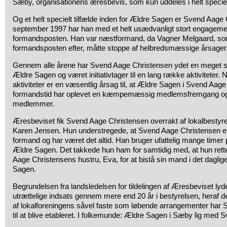
Sæby, organisationens æresbevis, som kun uddeles i helt speciell
Og et helt specielt tilfælde inden for Ældre Sagen er Svend Aage
september 1997 har han med et helt usædvanligt stort engageme
formandsposten. Han var næstformand, da Vagner Melgaard, so
formandsposten efter, måtte stoppe af helbredsmæssige årsager
Gennem alle årene har Svend Aage Christensen ydet en meget stor 
Ældre Sagen og været initiativtager til en lang række aktiviteter. 
aktiviteter er en væsentlig årsag til, at Ældre Sagen i Svend Aag
formandstid har oplevet en kæmpemæssig medlemsfremgang og 
medlemmer.
Æresbeviset fik Svend Aage Christensen overrakt af lokalbesty
Karen Jensen. Hun understregede, at Svend Aage Christensen er 
formand og har været det altid. Han bruger ufattelig mange timer på 
Ældre Sagen. Det takkede hun ham for samtidig med, at hun rette
Aage Christensens hustru, Eva, for at bistå sin mand i det daglig
Sagen.
Begrundelsen fra landsledelsen for tildelingen af Æresbeviset lyde
utrættelige indsats gennem mere end 20 år i bestyrelsen, heraf 
af lokalforeningens såvel faste som løbende arrangementer har Sv
til at blive etableret. I folkemunde: Ældre Sagen i Sæby lig med 