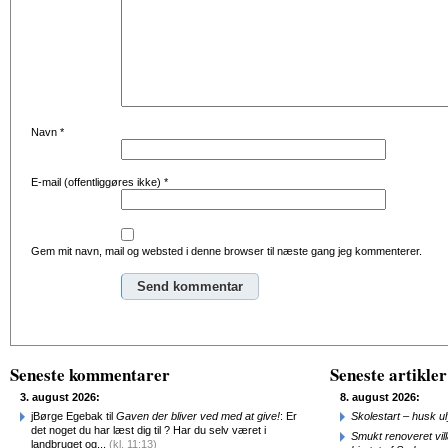
Navn
*
E-mail (offentliggøres ikke)
*
Gem mit navn, mail og websted i denne browser til næste gang jeg kommenterer.
Alternative:
Seneste kommentarer
Seneste artikler
3. august 2026:
8. august 2026:
jBørge Egebak til
Gaven der bliver ved med at give!
: Er
Skolestart – husk uly
det noget du har læst dig til ? Har du selv været i
Smukt renoveret vill
landbruget og...
(kl. 11:13)