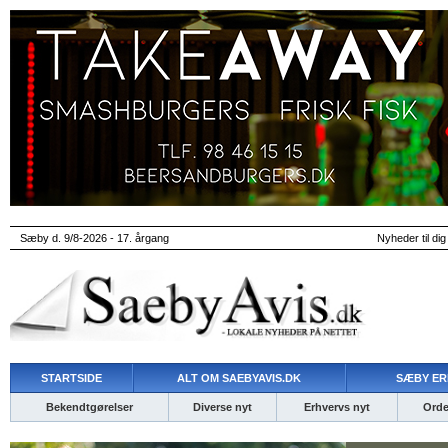
Sæby d. 9/8-2026 - 17. årgang
Nyheder til dig
STARTSIDE
ALT OM SAEBYAVIS.DK
SÆBY ER
Bekendtgørelser
Diverse nyt
Erhvervs nyt
Ordet