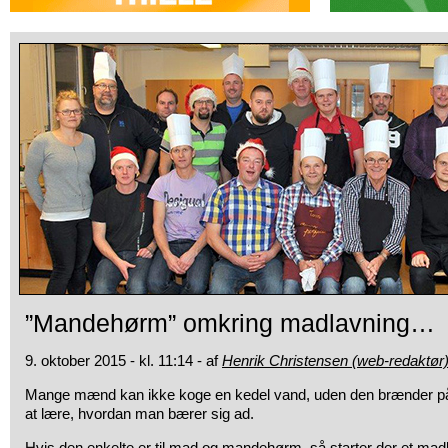
”Mandehørm” omkring madlavning…
9. oktober 2015 - kl. 11:14 - af
Henrik Christensen (web-redaktør
Mange mænd kan ikke koge en kedel vand, uden den
brænder på
at lære, hvordan man bærer sig ad.
Hvis den enkelte er til mad og mandehørm, så starter der et mad