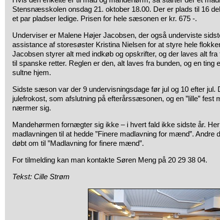
Stensnæsskolen onsdag 21. oktober 18.00. Der er plads til 16 del
et par pladser ledige. Prisen for hele sæsonen er kr. 675 -.
Underviser er Malene Højer Jacobsen, der også underviste sidst
assistance af storesøster Kristina Nielsen for at styre hele flokk
Jacobsen styrer alt med indkøb og opskrifter, og der laves alt fra
til spanske retter. Reglen er den, alt laves fra bunden, og en ting e
sultne hjem.
Sidste sæson var der 9 undervisningsdage før jul og 10 efter jul.
julefrokost, som afslutning på efterårssæsonen, og en ”lille” fes
nærmer sig.
Mandehørmen fornægter sig ikke – i hvert fald ikke sidste år. Her 
madlavningen til at hedde ”Finere madlavning for mænd”. Andre del
døbt om til ”Madlavning for finere mænd”.
For tilmelding kan man kontakte Søren Meng på 20 29 38 04.
Tekst: Cille Strøm