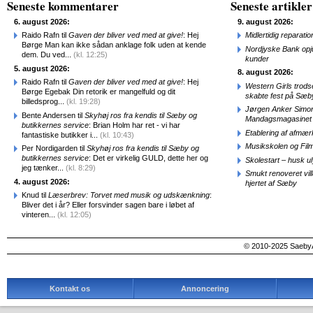
Seneste kommentarer
Seneste artikler
6. august 2026:
9. august 2026:
Raido Rafn til
Gaven der bliver ved med at give!
: Hej
Midlertidig repara
Børge Man kan ikke sådan anklage folk uden at kende
Nordjyske Bank opjus
dem. Du ved...
(kl. 12:25)
kunder
5. august 2026:
8. august 2026:
Raido Rafn til
Gaven der bliver ved med at give!
: Hej
Western Girls trod
Børge Egebak Din retorik er mangelfuld og dit
skabte fest på Sæb
billedsprog...
(kl. 19:28)
Jørgen Anker Simon
Bente Andersen til
Skyhøj ros fra kendis til Sæby og
Mandagsmagasinet
butikkernes service
: Brian Holm har ret - vi har
Etablering af afmæ
fantastiske butikker i...
(kl. 10:43)
Musikskolen og Fil
Per Nordigarden til
Skyhøj ros fra kendis til Sæby og
butikkernes service
: Det er virkelig GULD, dette her og
Skolestart – husk uly
jeg tænker...
(kl. 8:29)
Smukt renoveret vill
4. august 2026:
hjertet af Sæby
Knud til
Læserbrev: Torvet med musik og udskænkning
:
Bliver det i år? Eller forsvinder sagen bare i løbet af
vinteren...
(kl. 12:05)
© 2010-2025 SaebyA
Kontakt os
Annoncering