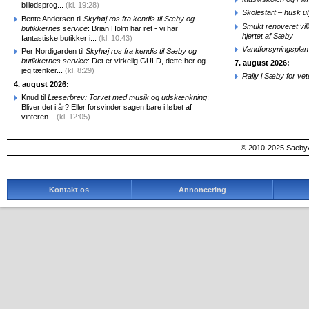
billedsprog...
(kl. 19:28)
Skolestart – husk uly
Bente Andersen til
Skyhøj ros fra kendis til Sæby og
Smukt renoveret vill
butikkernes service
: Brian Holm har ret - vi har
hjertet af Sæby
fantastiske butikker i...
(kl. 10:43)
Vandforsyningsplan 
Per Nordigarden til
Skyhøj ros fra kendis til Sæby og
butikkernes service
: Det er virkelig GULD, dette her og
7. august 2026:
jeg tænker...
(kl. 8:29)
Rally i Sæby for vet
4. august 2026:
Knud til
Læserbrev: Torvet med musik og udskænkning
:
Bliver det i år? Eller forsvinder sagen bare i løbet af
vinteren...
(kl. 12:05)
© 2010-2025 SaebyA
Kontakt os
Annoncering