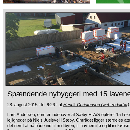
Spændende nybyggeri med 15 lavenerg
28. august 2015 - kl. 9:26 - af
Henrik Christensen (web-redaktør)
Lars Andersen, som er indehaver af Sæby El A/S opfører 15 lækr
lejligheder på Niels Juelsvej i Sæby. Området ligger særdeles attra
det nemt at nå både ind til midtbyen, til havnemiljø og til indkøbsm