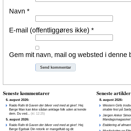
Navn
*
E-mail (offentliggøres ikke)
*
Gem mit navn, mail og websted i denne 
Alternative:
Seneste kommentarer
Seneste artikler
6. august 2026:
8. august 2026:
Raido Rafn til
Gaven der bliver ved med at give!
: Hej
Western Girls trod
Børge Man kan ikke sådan anklage folk uden at kende
skabte fest på Sæb
dem. Du ved...
(kl. 12:25)
Jørgen Anker Simon
5. august 2026:
Mandagsmagasinet
Raido Rafn til
Gaven der bliver ved med at give!
: Hej
Etablering af afmæ
Børge Egebak Din retorik er mangelfuld og dit
Musikskolen og Fil