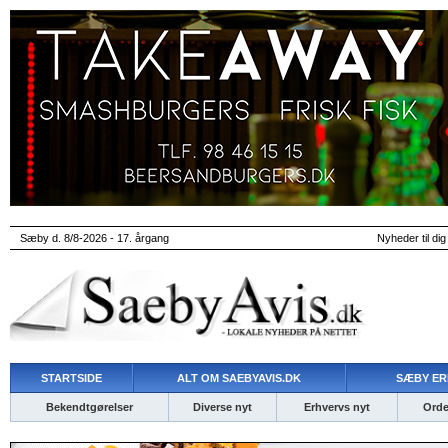
Sæby d. 8/8-2026 - 17. årgang
Nyheder til dig
STARTSIDE
ALT OM SAEBYAVIS.DK
SÆBY ER
Bekendtgørelser
Diverse nyt
Erhvervs nyt
Ordet