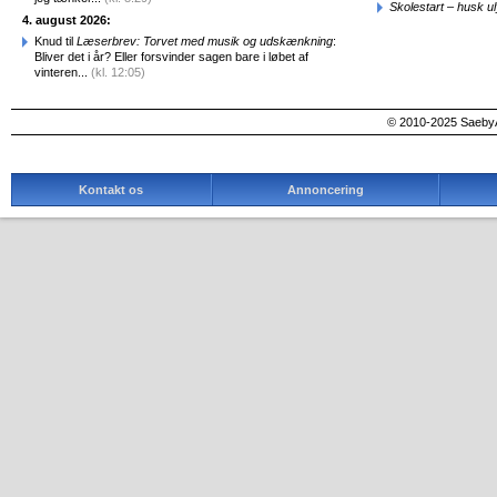
Skolestart – husk uly
4. august 2026:
Knud til
Læserbrev: Torvet med musik og udskænkning
:
Bliver det i år? Eller forsvinder sagen bare i løbet af
vinteren...
(kl. 12:05)
© 2010-2025 SaebyA
Kontakt os
Annoncering