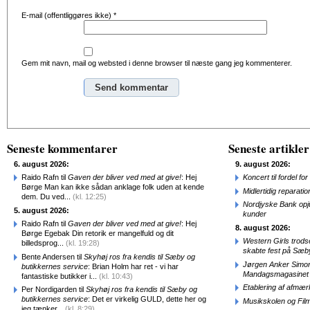
E-mail (offentliggøres ikke)
*
Gem mit navn, mail og websted i denne browser til næste gang jeg kommenterer.
Alternative:
Seneste kommentarer
Seneste artikler
6. august 2026:
9. august 2026:
Raido Rafn til
Gaven der bliver ved med at give!
: Hej
Koncert til fordel f
Børge Man kan ikke sådan anklage folk uden at kende
Midlertidig repara
dem. Du ved...
(kl. 12:25)
Nordjyske Bank opjus
5. august 2026:
kunder
Raido Rafn til
Gaven der bliver ved med at give!
: Hej
8. august 2026:
Børge Egebak Din retorik er mangelfuld og dit
Western Girls trod
billedsprog...
(kl. 19:28)
skabte fest på Sæb
Bente Andersen til
Skyhøj ros fra kendis til Sæby og
Jørgen Anker Simon
butikkernes service
: Brian Holm har ret - vi har
Mandagsmagasinet
fantastiske butikker i...
(kl. 10:43)
Etablering af afmæ
Per Nordigarden til
Skyhøj ros fra kendis til Sæby og
butikkernes service
: Det er virkelig GULD, dette her og
Musikskolen og Fil
jeg tænker...
(kl. 8:29)