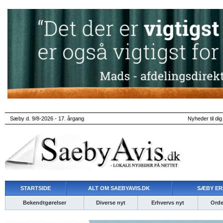
Sæby d. 9/8-2026 - 17. årgang
Nyheder til dig
STARTSIDE
ALT OM SAEBYAVIS.DK
SÆBY ER
Bekendtgørelser
Diverse nyt
Erhvervs nyt
Ordet