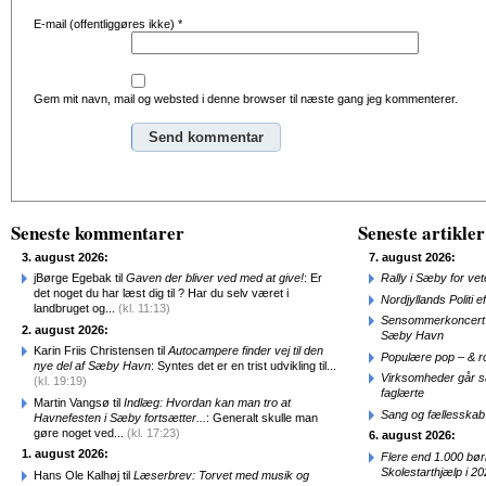
E-mail (offentliggøres ikke)
*
Gem mit navn, mail og websted i denne browser til næste gang jeg kommenterer.
Alternative:
Seneste kommentarer
Seneste artikler
3. august 2026:
7. august 2026:
jBørge Egebak til
Gaven der bliver ved med at give!
: Er
Rally i Sæby for vet
det noget du har læst dig til ? Har du selv været i
Nordjyllands Politi 
landbruget og...
(kl. 11:13)
Sensommerkoncert o
2. august 2026:
Sæby Havn
Karin Friis Christensen til
Autocampere finder vej til den
Populære pop – & 
nye del af Sæby Havn
: Syntes det er en trist udvikling til...
Virksomheder går 
(kl. 19:19)
faglærte
Martin Vangsø til
Indlæg: Hvordan kan man tro at
Sang og fællesskab
Havnefesten i Sæby fortsætter...
: Generalt skulle man
gøre noget ved...
(kl. 17:23)
6. august 2026:
1. august 2026:
Flere end 1.000 bø
Skolestarthjælp i 2
Hans Ole Kalhøj til
Læserbrev: Torvet med musik og