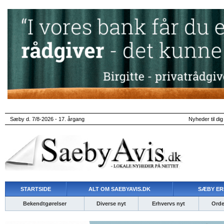
Sæby d. 7/8-2026 - 17. årgang
Nyheder til dig
STARTSIDE
ALT OM SAEBYAVIS.DK
SÆBY ER
Bekendtgørelser
Diverse nyt
Erhvervs nyt
Ordet