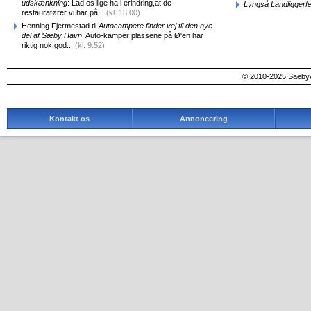
udskænkning
: Lad os lige ha i erindring,at de
Lyngså Landliggerf
restauratører vi har på...
(kl. 18:00)
Henning Fjermestad til
Autocampere finder vej til den nye
del af Sæby Havn
: Auto-kamper plassene på Ø'en har
riktig nok god...
(kl. 9:52)
© 2010-2025 SaebyA
Kontakt os
Annoncering