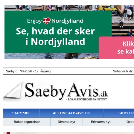
Sæby d. 7/8-2026 - 17. årgang
Nyheder til dig
STARTSIDE
ALT OM SAEBYAVIS.DK
SÆBY ER
Bekendtgørelser
Diverse nyt
Erhvervs nyt
Ordet