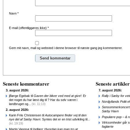
Navn
*
E-mail (offentliggøres ikke)
*
Gem mit navn, mail og websted i denne browser til næste gang jeg kommenterer.
Alternative:
Seneste kommentarer
Seneste artikler
3. august 2026:
7. august 2026:
jBørge Egebak til
Gaven der bliver ved med at give!
: Er
Rally i Sæby for vet
det noget du har læst dig til ? Har du selv været i
Nordjyllands Politi 
landbruget og...
(kl. 11:13)
Sensommerkoncert o
2. august 2026:
Sæby Havn
Karin Friis Christensen til
Autocampere finder vej til den
Populære pop – & 
nye del af Sæby Havn
: Syntes det er en trist udvikling til...
Virksomheder går 
(kl. 19:19)
faglærte
Martin Vangsø til
Indlæg: Hvordan kan man tro at