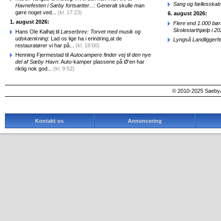
Sang og fællesskab
Havnefesten i Sæby fortsætter...
: Generalt skulle man
gøre noget ved...
(kl. 17:23)
6. august 2026:
1. august 2026:
Flere end 1.000 bø
Skolestarthjælp i 2
Hans Ole Kalhøj til
Læserbrev: Torvet med musik og
udskænkning
: Lad os lige ha i erindring,at de
Lyngså Landliggerf
restauratører vi har på...
(kl. 18:00)
Henning Fjermestad til
Autocampere finder vej til den nye
del af Sæby Havn
: Auto-kamper plassene på Ø'en har
riktig nok god...
(kl. 9:52)
© 2010-2025 SaebyA
Kontakt os
Annoncering