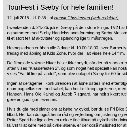
TourFest i Sæby for hele familien!
12. juli 2015 - kl. 0:35 - af
Henrik Christensen (web-redaktør)
I weekenden d. 24.-26. juli er Sæby på den store klinge.
TV2 har l
og sammen med Sæby Handelsstandsforening og Sæby Motions C
til et stort felt af aktiviteter og spænding lige til målstregen.
Havnepladsen er åben alle 3 dage kl. 10.00-18.00, hvor Børneul
fredag med åbning af Kids Zone, hvor der i alt vises hele 14 film.
De filmglade voksne bliver heller ikke snydt, når der på storskæ
aften vises ”Klassefesten 2”, og som noget helt specielt kan nostalg
vises ”Far til fire på landet”, som blev optaget i Sæby for 60 år si
Ingen af deltagerne i konkurrencen i at åbne østers med efterføl
champagneflasken med sabel, kan huske filmoptagelserne, men b
Hansen, Hans Ole Kalhøj og Jacob Risgaard, har helt sikkert rutine
gøre en god figur i eventen.
Hvis du går med planer om at købe ny cykel, bør du se Fri Bike 
tilbud. Her kan du også hente råd og vejledning om justering og v
Peiter Sport har ligeledes en række fine tilbud på cykelbeklædning
få lyst til at køre med på cykelløbene, er der også mulighed for at 