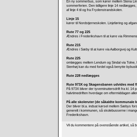
En ny sommerbus, som kører mellem Stena Line,
sommerferien. Den tidligere linje 14 nedlægges
af linje 4 til og fra Frydenstrandskolen.
Linje 15
kører til Nordstjerneskolen. Linjeføring og afga
Rute 77 og 225
Ændres i Frederikshavn til at køre via Rimmen
Rute 215
Ændres i Sæby til at køre via Aalborgvej og Kul
Rute 225
omlægges mellem Lendum og Sindal via Tolne, 
Stenhøj kan du med fordel også benytte bybusli
Rute 228 nedlægges
Rute 973X og Skagensbanen udvides med fl
På 973X bliver der tyveminuttersdrift fra kl. 1
halvtimedriften hverdage om eftermiddagen aller
På alle skoleruter (de såkaldte kommunale k
Der bliver bl.a. indsat kørsel mellem Sæbys forsk
generelt i kommunen, så skolebusserne i mange 
Frederikshavn.
Vil du kommentere på ovenstående artikel, så