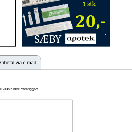
Anbefal via e-mail
vil ikke blive offentliggjort.