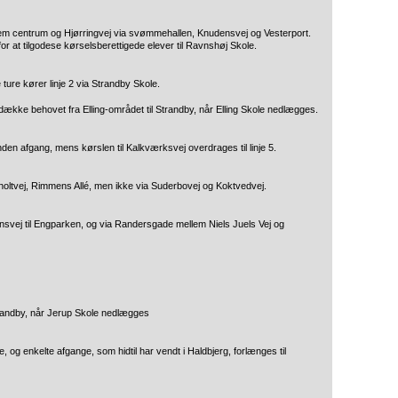
mellem centrum og Hjørringvej via svømmehallen, Knudensvej og Vesterport.
 at tilgodese kørselsberettigede elever til Ravnshøj Skole.
e ture kører linje 2 via Strandby Skole.
 dække behovet fra Elling-området til Strandby, når Elling Skole nedlægges.
den afgang, mens kørslen til Kalkværksvej overdrages til linje 5.
vholtvej, Rimmens Allé, men ikke via Suderbovej og Koktvedvej.
nsvej til Engparken, og via Randersgade mellem Niels Juels Vej og
trandby, når Jerup Skole nedlægges
 og enkelte afgange, som hidtil har vendt i Haldbjerg, forlænges til