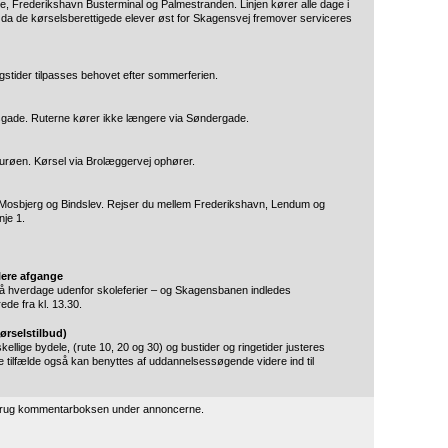
 Frederikshavn Busterminal og Palmestranden. Linjen kører alle dage i
, da de kørselsberettigede elever øst for Skagensvej fremover serviceres
ngstider tilpasses behovet efter sommerferien.
sgade. Ruterne kører ikke længere via Søndergade.
turøen. Kørsel via Brolæggervej ophører.
Mosbjerg og Bindslev. Rejser du mellem Frederikshavn, Lendum og
nje 1.
ere afgange
4 på hverdage udenfor skoleferier – og Skagensbanen indledes
ede fra kl. 13.30.
ørselstilbud)
ellige bydele, (rute 10, 20 og 30) og bustider og ringetider justeres
tilfælde også kan benyttes af uddannelsessøgende videre ind til
 brug kommentarboksen under annoncerne.