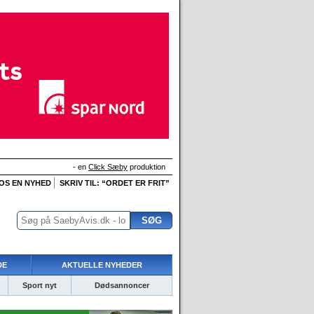
- en
Click Sæby
produktion
 OS EN NYHED
SKRIV TIL: “ORDET ER FRIT”
DE
AKTUELLE NYHEDER
Sport nyt
Dødsannoncer