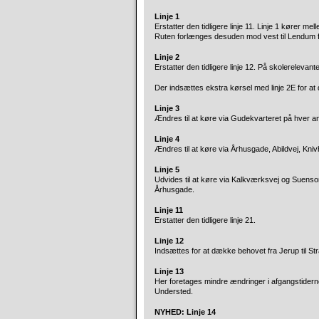
Linje 1
Erstatter den tidligere linje 11. Linje 1 kører 
Ruten forlænges desuden mod vest til Lendum for
Linje 2
Erstatter den tidligere linje 12. På skolerelevant
Der indsættes ekstra kørsel med linje 2E for at
Linje 3
Ændres til at køre via Gudekvarteret på hver an
Linje 4
Ændres til at køre via Århusgade, Abildvej, Kni
Linje 5
Udvides til at køre via Kalkværksvej og Suenso
Århusgade.
Linje 11
Erstatter den tidligere linje 21.
Linje 12
Indsættes for at dække behovet fra Jerup til S
Linje 13
Her foretages mindre ændringer i afgangstiderne,
Understed.
NYHED: Linje 14