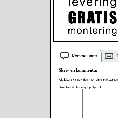
Kommentarer
Skriv en kommentar
Alle felter skal udfyldes, men din e-mail-adresse 
Skriv hvis du har noget på hjertet: