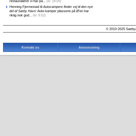
restauratører vi har på...
(kl. 18:00)
Henning Fjermestad til
Autocampere finder vej til den nye
del af Sæby Havn
: Auto-kamper plassene på Ø'en har
riktig nok god...
(kl. 9:52)
© 2010-2025 SaebyA
Kontakt os
Annoncering