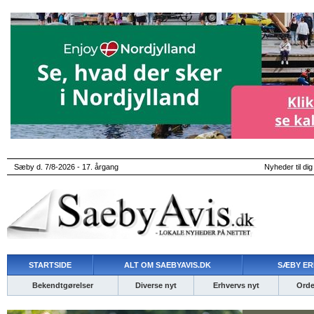
Sæby d. 7/8-2026 - 17. årgang
Nyheder til dig
STARTSIDE
ALT OM SAEBYAVIS.DK
SÆBY ER
Bekendtgørelser
Diverse nyt
Erhvervs nyt
Ordet