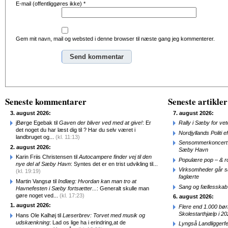
E-mail (offentliggøres ikke)
*
Gem mit navn, mail og websted i denne browser til næste gang jeg kommenterer.
Alternative:
Seneste kommentarer
Seneste artikler
3. august 2026:
7. august 2026:
jBørge Egebak til
Gaven der bliver ved med at give!
: Er
Rally i Sæby for vet
det noget du har læst dig til ? Har du selv været i
Nordjyllands Politi 
landbruget og...
(kl. 11:13)
Sensommerkoncert o
2. august 2026:
Sæby Havn
Karin Friis Christensen til
Autocampere finder vej til den
Populære pop – & 
nye del af Sæby Havn
: Syntes det er en trist udvikling til...
Virksomheder går 
(kl. 19:19)
faglærte
Martin Vangsø til
Indlæg: Hvordan kan man tro at
Sang og fællesskab
Havnefesten i Sæby fortsætter...
: Generalt skulle man
gøre noget ved...
(kl. 17:23)
6. august 2026:
1. august 2026:
Flere end 1.000 bø
Skolestarthjælp i 2
Hans Ole Kalhøj til
Læserbrev: Torvet med musik og
udskænkning
: Lad os lige ha i erindring,at de
Lyngså Landliggerf