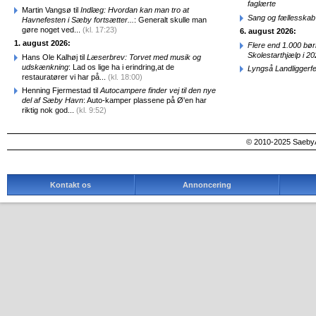
faglærte
Martin Vangsø til
Indlæg: Hvordan kan man tro at
Sang og fællesskab
Havnefesten i Sæby fortsætter...
: Generalt skulle man
gøre noget ved...
(kl. 17:23)
6. august 2026:
1. august 2026:
Flere end 1.000 bø
Skolestarthjælp i 2
Hans Ole Kalhøj til
Læserbrev: Torvet med musik og
udskænkning
: Lad os lige ha i erindring,at de
Lyngså Landliggerf
restauratører vi har på...
(kl. 18:00)
Henning Fjermestad til
Autocampere finder vej til den nye
del af Sæby Havn
: Auto-kamper plassene på Ø'en har
riktig nok god...
(kl. 9:52)
© 2010-2025 SaebyA
Kontakt os
Annoncering