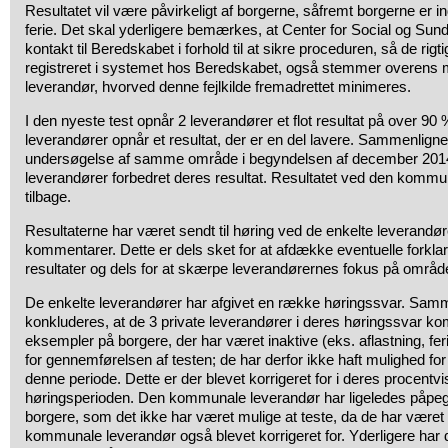
Resultatet vil være påvirkeligt af borgerne, såfremt borgerne er indl
ferie. Det skal yderligere bemærkes, at Center for Social og S
kontakt til Beredskabet i forhold til at sikre proceduren, så de rigt
registreret i systemet hos Beredskabet, også stemmer overens 
leverandør, hvorved denne fejlkilde fremadrettet minimeres.
I den nyeste test opnår 2 leverandører et flot resultat på over 90
leverandører opnår et resultat, der er en del lavere. Sammenligne
undersøgelse af samme område i begyndelsen af december 2014 
leverandører forbedret deres resultat. Resultatet ved den kommu
tilbage.
Resultaterne har været sendt til høring ved de enkelte leverandøre
kommentarer. Dette er dels sket for at afdække eventuelle forklar
resultater og dels for at skærpe leverandørernes fokus på område
De enkelte leverandører har afgivet en række høringssvar. Sam
konkluderes, at de 3 private leverandører i deres høringssvar 
eksempler på borgere, der har været inaktive (eks. aflastning, fer
for gennemførelsen af testen; de har derfor ikke haft mulighed for 
denne periode. Dette er der blevet korrigeret for i deres procentvi
høringsperioden. Den kommunale leverandør har ligeledes påpege
borgere, som det ikke har været mulige at teste, da de har været 
kommunale leverandør også blevet korrigeret for. Yderligere ha