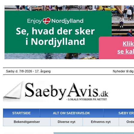
Sæby d. 7/8-2026 - 17. årgang
Nyheder til dig
STARTSIDE
ALT OM SAEBYAVIS.DK
SÆBY ER
Bekendtgørelser
Diverse nyt
Erhvervs nyt
Ordet