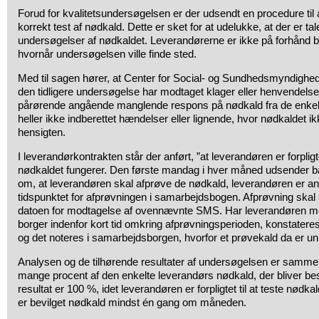
Forud for kvalitetsundersøgelsen er der udsendt en procedure til
korrekt test af nødkald. Dette er sket for at udelukke, at der er t
undersøgelser af nødkaldet. Leverandørerne er ikke på forhånd b
hvornår undersøgelsen ville finde sted.
Med til sagen hører, at Center for Social- og Sundhedsmyndighe
den tidligere undersøgelse har modtaget klager eller henvendelser
pårørende angående manglende respons på nødkald fra de enkelt
heller ikke indberettet hændelser eller lignende, hvor nødkaldet ik
hensigten.
I leverandørkontrakten står der anført, ”at leverandøren er forpligte
nødkaldet fungerer. Den første mandag i hver måned udsender 
om, at leverandøren skal afprøve de nødkald, leverandøren er an
tidspunktet for afprøvningen i samarbejdsbogen. Afprøvning skal 
datoen for modtagelse af ovennævnte SMS. Har leverandøren mo
borger indenfor kort tid omkring afprøvningsperioden, konstateres 
og det noteres i samarbejdsborgen, hvorfor et prøvekald da er un
Analysen og de tilhørende resultater af undersøgelsen er sammen
mange procent af den enkelte leverandørs nødkald, der bliver be
resultat er 100 %, idet leverandøren er forpligtet til at teste nødka
er bevilget nødkald mindst én gang om måneden.