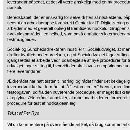
leverandør påpeget, at det vil være ønskeligt med en ny procedure
nødkald.
Beredskabet, der er ansvarlig for selve driften af nødkaldene, påpe
nedsat en arbejdsgruppe forankret i Center for IT, Digitalisering 
arbejder med et generelt oplæg til fremtidens nødkald. Gruppen s
nødkaldsområdet i en helhed, som også omfatter sikkerheden/tr
testmuligheder.
Social- og Sundhedsdirektøren indstiller til Socialudvalget, at ma
drøfter kvalitetsundersøgelsen, og at Socialudvalget tager stilling t
igangsættes et arbejde vedr. udarbejdelse af nye procedurer for t
udvalget tager stilling til, hvorvidt der skal laves en opfølgende u
flere leverandører.
Ældrerådet har haft testen til høring, og rådet finder det beklagel
leverandør ikke har formået at få ”testprocenten” hævet, men find
testopgaven, ud fra den nuværende procedure, er meget tidskr
at opfylde. Ældrerådet anbefaler, at man udarbejder en forbedret 
procedure for test af nødkaldeanlæg.
Tekst af Per Rye
Vil du kommentere på ovenstående artikel, så brug kommentarb