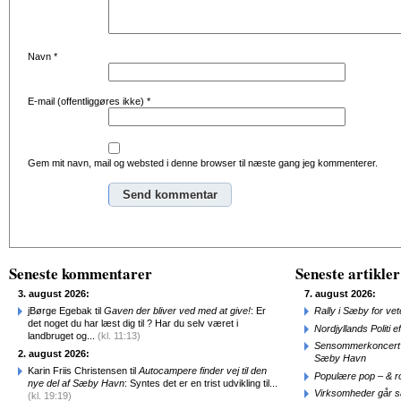
Navn
*
E-mail (offentliggøres ikke)
*
Gem mit navn, mail og websted i denne browser til næste gang jeg kommenterer.
Alternative:
Seneste kommentarer
Seneste artikler
3. august 2026:
7. august 2026:
jBørge Egebak til
Gaven der bliver ved med at give!
: Er
Rally i Sæby for vet
det noget du har læst dig til ? Har du selv været i
Nordjyllands Politi 
landbruget og...
(kl. 11:13)
Sensommerkoncert o
2. august 2026:
Sæby Havn
Karin Friis Christensen til
Autocampere finder vej til den
Populære pop – & 
nye del af Sæby Havn
: Syntes det er en trist udvikling til...
Virksomheder går 
(kl. 19:19)