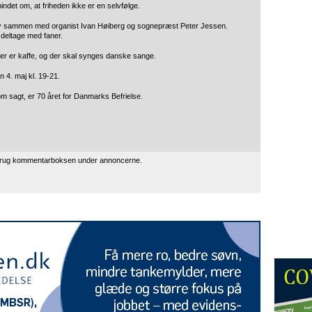
mindet om, at friheden ikke er en selvfølge.
 sammen med organist Ivan Høiberg og sognepræst Peter Jessen.
 deltage med faner.
 der er kaffe, og der skal synges danske sange.
 4. maj kl. 19-21.
som sagt, er 70 året for Danmarks Befrielse.
 brug kommentarboksen under annoncerne.