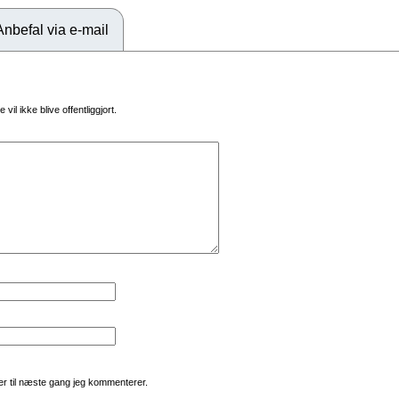
Anbefal via e-mail
vil ikke blive offentliggjort.
r til næste gang jeg kommenterer.