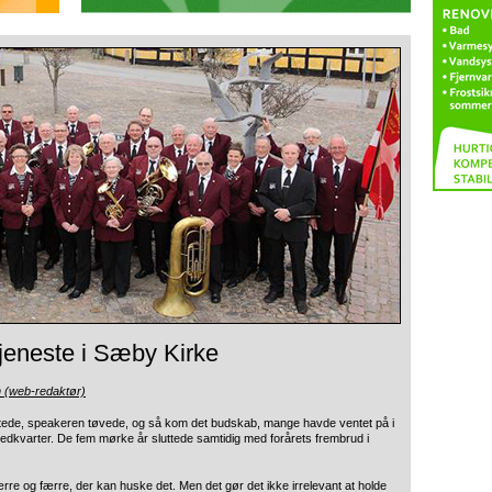
jeneste i Sæby Kirke
n (web-redaktør)
attede, speakeren tøvede,
og så kom det budskab, mange havde ventet på i
dkvarter. De fem mørke år sluttede samtidig med forårets frembrud i
ærre og færre, der kan huske det. Men det gør det ikke irrelevant at holde