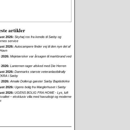
ste artikler
ust 2026:
Skyhøj ros fra kendis til Sæby og
ernes service
ust 2026:
Autocampere finder vej til den nye del af
Havn
i 2026:
Mejetærsker var årsagen til markbrand ved
i 2026:
Lanternen tager afsked med Die Herren
ust 2026:
Danmarks største veteranlastbilrally
EKRA i Sæby
i 2026:
Amalie Dollerup gæster Sæby Baptistkirke
ust 2026:
Ugens bolig fra Mæglerhuset i Sæby
ust 2026:
UGENS BOLIG FRA HOME - Lys, luft
skvalitet – eksklusiv villa med havudsigt og moderne
t