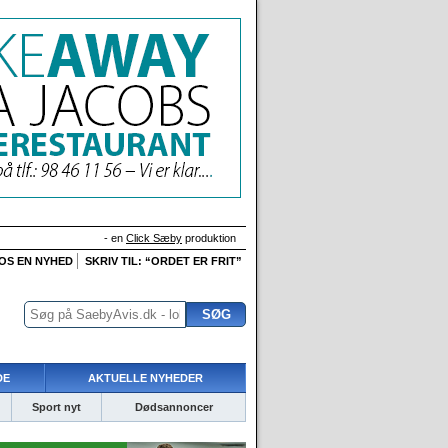
- en
Click Sæby
produktion
 OS EN NYHED
SKRIV TIL: “ORDET ER FRIT”
DE
AKTUELLE NYHEDER
Sport nyt
Dødsannoncer