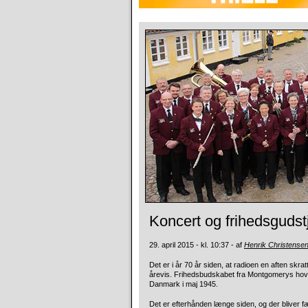
Koncert og frihedsgudst
29. april 2015 - kl. 10:37 - af
Henrik Christense
Det er i år 70 år siden, at radioen en aften skr
årevis. Frihedsbudskabet fra Montgomerys hove
Danmark i maj 1945.
Det er efterhånden længe siden, og der bliver f