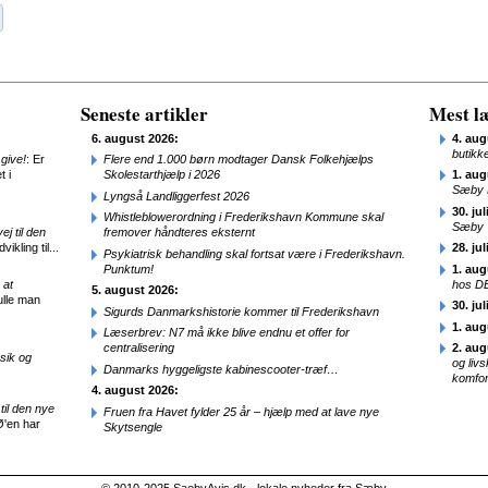
Seneste artikler
Mest læ
6. august 2026:
4. aug
butikk
give!
: Er
Flere end 1.000 børn modtager Dansk Folkehjælps
t i
Skolestarthjælp i 2026
1. aug
Sæby 
Lyngså Landliggerfest 2026
30. jul
Whistleblowerordning i Frederikshavn Kommune skal
Sæby
j til den
fremover håndteres eksternt
ikling til...
28. jul
Psykiatrisk behandling skal fortsat være i Frederikshavn.
Punktum!
1. aug
 at
hos D
5. august 2026:
ulle man
30. jul
Sigurds Danmarkshistorie kommer til Frederikshavn
1. aug
Læserbrev: N7 må ikke blive endnu et offer for
centralisering
2. aug
sik og
og liv
Danmarks hyggeligste kabinescooter-træf…
komfor
4. august 2026:
til den nye
Fruen fra Havet fylder 25 år – hjælp med at lave nye
Ø'en har
Skytsengle
© 2010-2025 SaebyAvis.dk - lokale nyheder fra Sæby