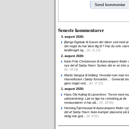
Alternative:
Seneste kommentarer
3. august 2026:
jBørge Egebak til
Gaven der bliver ved med at 
det noget du har læst dig til ? Har du selv være
landbruget og...
(kl. 11:13)
2. august 2026:
Karin Friis Christensen til
Autocampere finder ve
nye del af Sæby Havn
: Syntes det er en trist udv
(kl. 19:19)
Martin Vangsø til
Indlæg: Hvordan kan man tro
Havnefesten i Sæby fortsætter...
: Generalt sk
gøre noget ved...
(kl. 17:23)
1. august 2026:
Hans Ole Kalhøj til
Læserbrev: Torvet med mu
udskænkning
: Lad os lige ha i erindring,at de
restauratører vi har på...
(kl. 18:00)
Henning Fjermestad til
Autocampere finder vej 
del af Sæby Havn
: Auto-kamper plassene på 
riktig nok god...
(kl. 9:52)