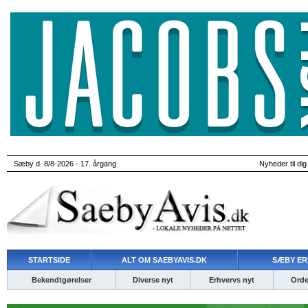
Sæby d. 8/8-2026 - 17. årgang
Nyheder til dig
STARTSIDE
ALT OM SAEBYAVIS.DK
SÆBY ER
Bekendtgørelser
Diverse nyt
Erhvervs nyt
Ordet