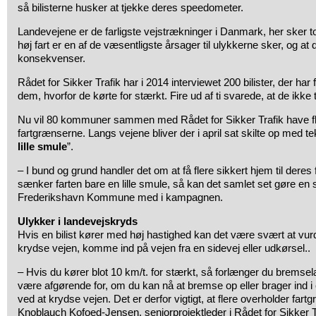
så bilisterne husker at tjekke deres speedometer.
Landevejene er de farligste vejstrækninger i Danmark, her sker to 
høj fart er en af de væsentligste årsager til ulykkerne sker, og at d
konsekvenser.
Rådet for Sikker Trafik har i 2014 interviewet 200 bilister, der har
dem, hvorfor de kørte for stærkt. Fire ud af ti svarede, at de ikke
Nu vil 80 kommuner sammen med Rådet for Sikker Trafik have fler
fartgrænserne. Langs vejene bliver der i april sat skilte op med te
lille smule
”.
– I bund og grund handler det om at få flere sikkert hjem til deres f
sænker farten bare en lille smule, så kan det samlet set gøre en s
Frederikshavn Kommune med i kampagnen.
Ulykker i landevejskryds
Hvis en bilist kører med høj hastighed kan det være svært at vu
krydse vejen, komme ind på vejen fra en sidevej eller udkørsel..
– Hvis du kører blot 10 km/t. for stærkt, så forlænger du brems
være afgørende for, om du kan nå at bremse op eller brager ind i e
ved at krydse vejen. Det er derfor vigtigt, at flere overholder fart
Knoblauch Kofoed-Jensen, seniorprojektleder i Rådet for Sikker T