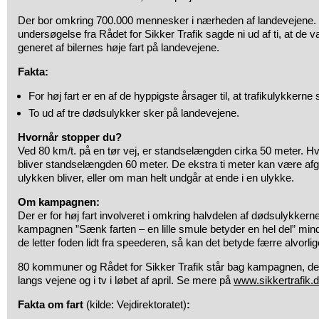
Der bor omkring 700.000 mennesker i nærheden af landevejene. I 
undersøgelse fra Rådet for Sikker Trafik sagde ni ud af ti, at de v
generet af bilernes høje fart på landevejene.
Fakta:
For høj fart er en af de hyppigste årsager til, at trafikulykkerne 
To ud af tre dødsulykker sker på landevejene.
Hvornår stopper du?
Ved 80 km/t. på en tør vej, er standselængden cirka 50 meter. Hv
bliver standselængden 60 meter. De ekstra ti meter kan være afgø
ulykken bliver, eller om man helt undgår at ende i en ulykke.
Om kampagnen:
Der er for høj fart involveret i omkring halvdelen af dødsulykkerne 
kampagnen ”Sænk farten – en lille smule betyder en hel del” minde
de letter foden lidt fra speederen, så kan det betyde færre alvorlig
80 kommuner og Rådet for Sikker Trafik står bag kampagnen, de
langs vejene og i tv i løbet af april. Se mere på
www.sikkertrafik.
Fakta om fart
(kilde: Vejdirektoratet)
: