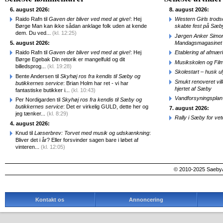
6. august 2026:
8. august 2026:
Raido Rafn til
Gaven der bliver ved med at give!
: Hej
Western Girls trod
Børge Man kan ikke sådan anklage folk uden at kende
skabte fest på Sæb
dem. Du ved...
(kl. 12:25)
Jørgen Anker Simon
5. august 2026:
Mandagsmagasinet
Raido Rafn til
Gaven der bliver ved med at give!
: Hej
Etablering af afmæ
Børge Egebak Din retorik er mangelfuld og dit
Musikskolen og Fil
billedsprog...
(kl. 19:28)
Skolestart – husk uly
Bente Andersen til
Skyhøj ros fra kendis til Sæby og
Smukt renoveret vill
butikkernes service
: Brian Holm har ret - vi har
hjertet af Sæby
fantastiske butikker i...
(kl. 10:43)
Vandforsyningsplan 
Per Nordigarden til
Skyhøj ros fra kendis til Sæby og
butikkernes service
: Det er virkelig GULD, dette her og
7. august 2026:
jeg tænker...
(kl. 8:29)
Rally i Sæby for vet
4. august 2026:
Knud til
Læserbrev: Torvet med musik og udskænkning
:
Bliver det i år? Eller forsvinder sagen bare i løbet af
vinteren...
(kl. 12:05)
© 2010-2025 SaebyA
Kontakt os
Annoncering