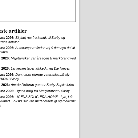
ste artikler
ust 2026:
Skyhøj ros fra kendis til Sæby og
ernes service
ust 2026:
Autocampere finder vej til den nye del af
Havn
i 2026:
Mejetærsker var årsagen til markbrand ved
i 2026:
Lanternen tager afsked med Die Herren
ust 2026:
Danmarks største veteranlastbilrally
EKRA i Sæby
i 2026:
Amalie Dollerup gæster Sæby Baptistkirke
ust 2026:
Ugens bolig fra Mæglerhuset i Sæby
ust 2026:
UGENS BOLIG FRA HOME - Lys, luft
skvalitet – eksklusiv villa med havudsigt og moderne
t