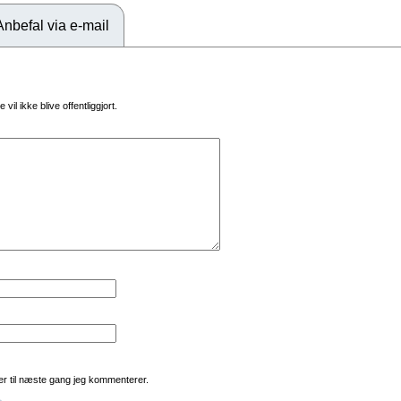
Anbefal via e-mail
vil ikke blive offentliggjort.
r til næste gang jeg kommenterer.