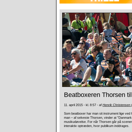
Beatboxeren Thorsen ti
11. april 2015 - kl. 8:57 - af
Henrik Christensen 
Som beatboxer har man sit instrument lige ved
man – af selveste Thorsen, vinder at ”Danmark 
musikudøvelse. For når Thorsen går på scenen, v
interaktiv optræden, hvor publikum inddrages.