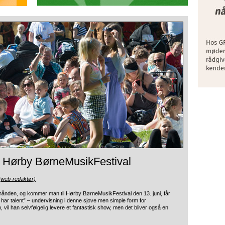
l Hørby BørneMusikFestival
(web-redaktør)
 hånden,
og kommer man til Hørby BørneMusikFestival den 13. juni, får
har talent” – undervisning i denne sjove men simple form for
il han selvfølgelig levere et fantastisk show, men det bliver også en