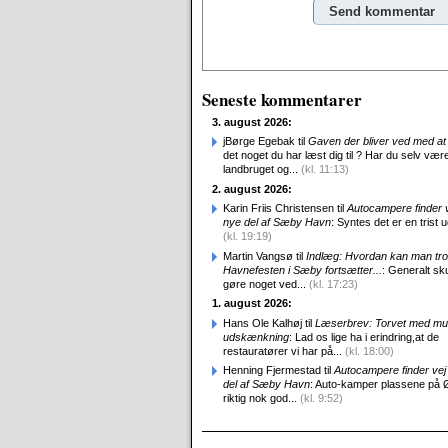
Alternative:
Seneste kommentarer
3. august 2026:
jBørge Egebak til
Gaven der bliver ved med at 
det noget du har læst dig til ? Har du selv være
landbruget og...
(kl. 11:13)
2. august 2026:
Karin Friis Christensen til
Autocampere finder ve
nye del af Sæby Havn
: Syntes det er en trist udv
(kl. 19:19)
Martin Vangsø til
Indlæg: Hvordan kan man tro
Havnefesten i Sæby fortsætter...
: Generalt sk
gøre noget ved...
(kl. 17:23)
1. august 2026:
Hans Ole Kalhøj til
Læserbrev: Torvet med mu
udskænkning
: Lad os lige ha i erindring,at de
restauratører vi har på...
(kl. 18:00)
Henning Fjermestad til
Autocampere finder vej 
del af Sæby Havn
: Auto-kamper plassene på 
riktig nok god...
(kl. 9:52)