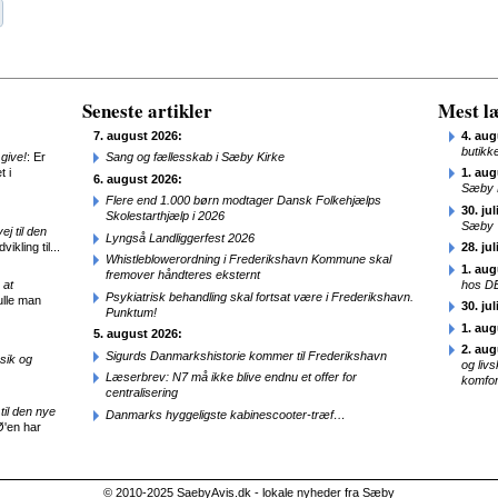
Seneste artikler
Mest læ
7. august 2026:
4. aug
butikk
give!
: Er
Sang og fællesskab i Sæby Kirke
t i
1. aug
6. august 2026:
Sæby 
Flere end 1.000 børn modtager Dansk Folkehjælps
30. jul
Skolestarthjælp i 2026
Sæby
j til den
Lyngså Landliggerfest 2026
ikling til...
28. jul
Whistleblowerordning i Frederikshavn Kommune skal
1. aug
fremover håndteres eksternt
 at
hos D
Psykiatrisk behandling skal fortsat være i Frederikshavn.
ulle man
30. jul
Punktum!
1. aug
5. august 2026:
2. aug
Sigurds Danmarkshistorie kommer til Frederikshavn
sik og
og liv
Læserbrev: N7 må ikke blive endnu et offer for
komfor
centralisering
til den nye
Danmarks hyggeligste kabinescooter-træf…
Ø'en har
© 2010-2025 SaebyAvis.dk - lokale nyheder fra Sæby