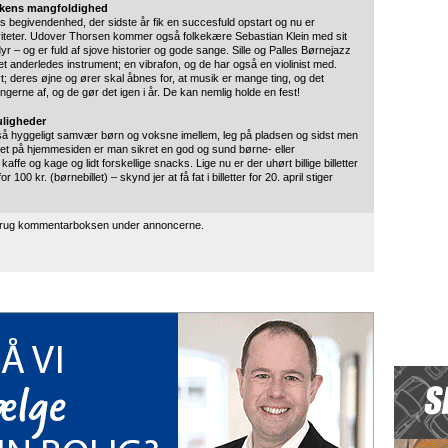
ikkens mangfoldighed
begivendenhed, der sidste år fik en succesfuld opstart og nu er
tiviteter. Udover Thorsen kommer også folkekære Sebastian Klein med sit
– og er fuld af sjove historier og gode sange. Sille og Palles Børnejazz
 et anderledes instrument; en vibrafon, og de har også en violinist med.
 deres øjne og ører skal åbnes for, at musik er mange ting, og det
gerne af, og de gør det igen i år. De kan nemlig holde en fest!
ligheder
så hyggeligt samvær børn og voksne imellem, leg på pladsen og sidst men
let på hjemmesiden er man sikret en god og sund børne- eller
e og kage og lidt forskellige snacks. Lige nu er der uhørt billige billetter
100 kr. (børnebillet) – skynd jer at få fat i billetter for 20. april stiger
 brug kommentarboksen under annoncerne.