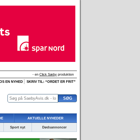
- en
Click Sæby
produktion
 OS EN NYHED
SKRIV TIL: “ORDET ER FRIT”
DE
AKTUELLE NYHEDER
Sport nyt
Dødsannoncer