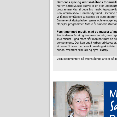
Børnenes øjne og ører skal åbnes for mus
Hørby BørneMusikFestival er en stor undendørs 
programmet klart til dette års musik, leg og ak
Zoo-lomusikshow. Han har dyr med – levende dyr 
vil få hele området til at swinge og præsenterer
Børnene skal på pladsen gerne opleve noget nyt;
afspejler programmet. Sidste år sluttede Ørehæn
Fem timer med musik, mad og masser af mu
Festivalen er først og fremmest musik, men og
ikke mindst – god mad! Når man har købt en bil
voksenmenu. Der kan også købes drikkevarer, kaff
at hente: 5 timer med musik, mad og aktiviteter for 
prisen. Vel mødt til musik og sjov i Hørby…
Vil du kommentere på ovenstående artikel, så