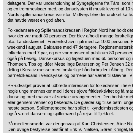
deltagere. Der var underholdning af Syngepigerne fra Tårs, som 
og en trommeslager med, og danselysten til musik leveret af 10
Nords spillemandskreds var stor. Midtvejs blev der drukket kaffe.
det havde været en god aften.
Folkedansere og Spillemandskredsen i Region Nord har holdt d
hvor der var mødt 30 personer. Der blev afholdt mange forskellig
bl.a. Landsstævnet i Frederikshavn i juli med ca.1000 personer. 
weekend i august. Baldanse med 47 deltagere. Regionsmesterska
folkedans med 7 par, og der var masser af publikum 80 personer
også på besøg. Dansekursus og legestuen med 60 personer og in
Thomsen. Tips og Idéer Mette Inge Baltersen og Per Jensen 32 d
deltog i Kreativ messe med forskellige håndarbejder i Ålborg. D
børnefolkedans i Vendsyssel og børnene har været til stævne i 
PR-udvalget prøver at udbrede interessen for folkedansen i hele
nogle unge mennesker med i deres sjove fritidsaktivitet og få mas
danse og med masser af sociale arrangementer. Den bedste meto
eller gennem venner og bekendte. De glæder sig til se børn, unge 
næste sæson. Spillemændene har spillet til kyndelmissefesten og
også været dansere og spillemænd på rejse til Tjekkiet.
På medlemsmødet var der genvalg af Kurt Christensen, Alice Ni
Den øvrige bestyrelse består af Erik V. Nielsen, Søren Kringel, B