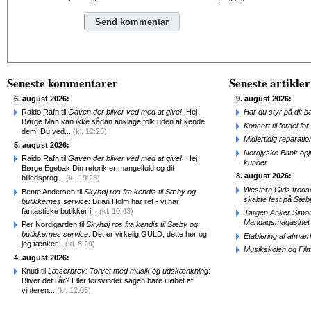
Alternative:
Seneste kommentarer
Seneste artikler
6. august 2026:
9. august 2026:
Raido Rafn til
Gaven der bliver ved med at give!
: Hej
Har du styr på dit b
Børge Man kan ikke sådan anklage folk uden at kende
Koncert til fordel f
dem. Du ved...
(kl. 12:25)
Midlertidig repara
5. august 2026:
Nordjyske Bank opjus
Raido Rafn til
Gaven der bliver ved med at give!
: Hej
kunder
Børge Egebak Din retorik er mangelfuld og dit
8. august 2026:
billedsprog...
(kl. 19:28)
Western Girls trod
Bente Andersen til
Skyhøj ros fra kendis til Sæby og
skabte fest på Sæb
butikkernes service
: Brian Holm har ret - vi har
fantastiske butikker i...
(kl. 10:43)
Jørgen Anker Simon
Mandagsmagasinet
Per Nordigarden til
Skyhøj ros fra kendis til Sæby og
butikkernes service
: Det er virkelig GULD, dette her og
Etablering af afmæ
jeg tænker...
(kl. 8:29)
Musikskolen og Fil
4. august 2026:
Knud til
Læserbrev: Torvet med musik og udskænkning
:
Bliver det i år? Eller forsvinder sagen bare i løbet af
vinteren...
(kl. 12:05)