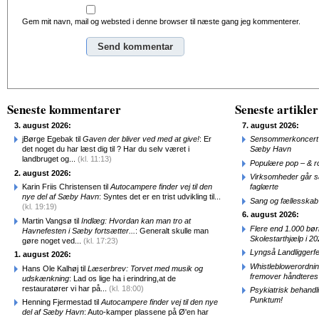
Gem mit navn, mail og websted i denne browser til næste gang jeg kommenterer.
Alternative:
Seneste kommentarer
Seneste artikler
3. august 2026:
7. august 2026:
jBørge Egebak til
Gaven der bliver ved med at give!
: Er
Sensommerkoncert o
det noget du har læst dig til ? Har du selv været i
Sæby Havn
landbruget og...
(kl. 11:13)
Populære pop – & 
2. august 2026:
Virksomheder går 
Karin Friis Christensen til
Autocampere finder vej til den
faglærte
nye del af Sæby Havn
: Syntes det er en trist udvikling til...
Sang og fællesskab
(kl. 19:19)
6. august 2026:
Martin Vangsø til
Indlæg: Hvordan kan man tro at
Flere end 1.000 bø
Havnefesten i Sæby fortsætter...
: Generalt skulle man
Skolestarthjælp i 2
gøre noget ved...
(kl. 17:23)
Lyngså Landliggerf
1. august 2026:
Whistleblowerordni
Hans Ole Kalhøj til
Læserbrev: Torvet med musik og
fremover håndteres
udskænkning
: Lad os lige ha i erindring,at de
restauratører vi har på...
(kl. 18:00)
Psykiatrisk behandl
Punktum!
Henning Fjermestad til
Autocampere finder vej til den nye
del af Sæby Havn
: Auto-kamper plassene på Ø'en har