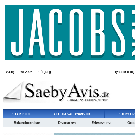
Sæby d. 7/8-2026 - 17. årgang
Nyheder til dig
STARTSIDE
ALT OM SAEBYAVIS.DK
SÆBY ER
Bekendtgørelser
Diverse nyt
Erhvervs nyt
Ordet