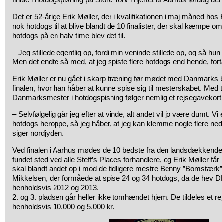
Det er 52-årige Erik Møller, der i kvalifikationen i maj måned hos
nok hotdogs til at blive blandt de 10 finalister, der skal kæmpe o
hotdogs på en halv time blev det til.
– Jeg stillede egentlig op, fordi min veninde stillede op, og så hun
Men det endte så med, at jeg spiste flere hotdogs end hende, fortæ
Erik Møller er nu gået i skarp træning før mødet med Danmarks 
finalen, hvor han håber at kunne spise sig til mesterskabet. Med ti
Danmarksmester i hotdogspisning følger nemlig et rejsegavekort 
– Selvfølgelig går jeg efter at vinde, alt andet vil jo være dumt. Vi er
hotdogs heroppe, så jeg håber, at jeg kan klemme nogle flere ned, 
siger nordjyden.
Ved finalen i Aarhus mødes de 10 bedste fra den landsdækkende k
fundet sted ved alle Steff’s Places forhandlere, og Erik Møller får
skal blandt andet op i mod de tidligere mestre Benny ”Bomstærk
Mikkelsen, der formåede at spise 24 og 34 hotdogs, da de hev DM-t
henholdsvis 2012 og 2013.
2. og 3. pladsen går heller ikke tomhændet hjem. De tildeles et r
henholdsvis 10.000 og 5.000 kr.