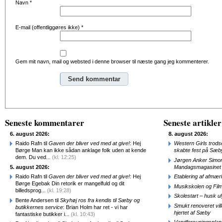
Navn
*
E-mail (offentliggøres ikke)
*
Gem mit navn, mail og websted i denne browser til næste gang jeg kommenterer.
Alternative:
Seneste kommentarer
Seneste artikler
6. august 2026:
8. august 2026:
Raido Rafn til
Gaven der bliver ved med at give!
: Hej
Western Girls trod
Børge Man kan ikke sådan anklage folk uden at kende
skabte fest på Sæb
dem. Du ved...
(kl. 12:25)
Jørgen Anker Simon
5. august 2026:
Mandagsmagasinet
Raido Rafn til
Gaven der bliver ved med at give!
: Hej
Etablering af afmæ
Børge Egebak Din retorik er mangelfuld og dit
Musikskolen og Fil
billedsprog...
(kl. 19:28)
Skolestart – husk uly
Bente Andersen til
Skyhøj ros fra kendis til Sæby og
Smukt renoveret vill
butikkernes service
: Brian Holm har ret - vi har
hjertet af Sæby
fantastiske butikker i...
(kl. 10:43)