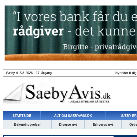
Sæby d. 8/8-2026 - 17. årgang
Nyheder til dig
STARTSIDE
ALT OM SAEBYAVIS.DK
SÆBY ER
Bekendtgørelser
Diverse nyt
Erhvervs nyt
Ordet