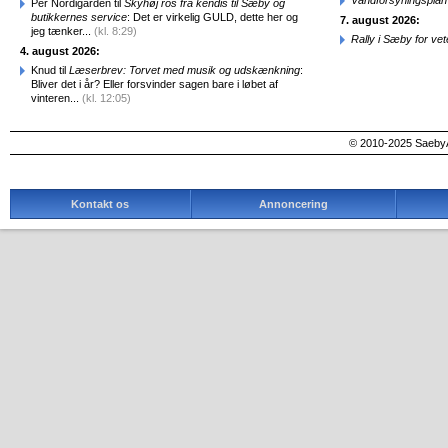
Vandforsyningsplan 
Per Nordigarden til
Skyhøj ros fra kendis til Sæby og
butikkernes service
: Det er virkelig GULD, dette her og
7. august 2026:
jeg tænker...
(kl. 8:29)
Rally i Sæby for vet
4. august 2026:
Knud til
Læserbrev: Torvet med musik og udskænkning
:
Bliver det i år? Eller forsvinder sagen bare i løbet af
vinteren...
(kl. 12:05)
© 2010-2025 SaebyA
Kontakt os
Annoncering