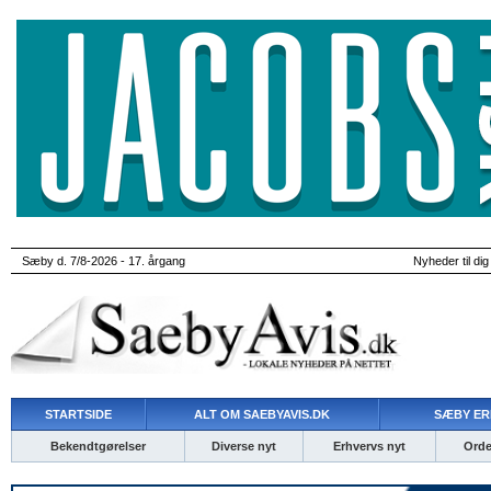
Sæby d. 7/8-2026 - 17. årgang
Nyheder til dig
STARTSIDE
ALT OM SAEBYAVIS.DK
SÆBY ER
Bekendtgørelser
Diverse nyt
Erhvervs nyt
Ordet