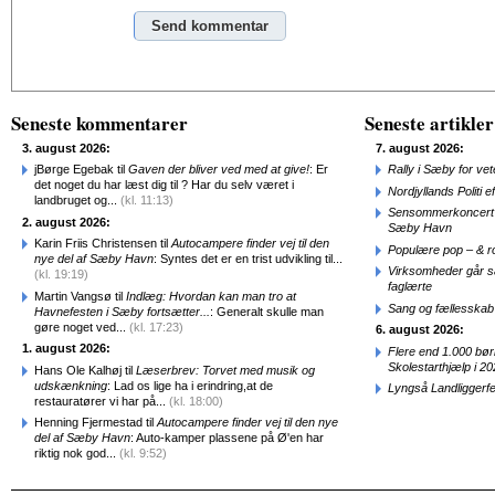
Alternative:
Seneste kommentarer
Seneste artikler
3. august 2026:
7. august 2026:
jBørge Egebak til
Gaven der bliver ved med at give!
: Er
Rally i Sæby for vet
det noget du har læst dig til ? Har du selv været i
Nordjyllands Politi 
landbruget og...
(kl. 11:13)
Sensommerkoncert o
2. august 2026:
Sæby Havn
Karin Friis Christensen til
Autocampere finder vej til den
Populære pop – & 
nye del af Sæby Havn
: Syntes det er en trist udvikling til...
Virksomheder går 
(kl. 19:19)
faglærte
Martin Vangsø til
Indlæg: Hvordan kan man tro at
Sang og fællesskab
Havnefesten i Sæby fortsætter...
: Generalt skulle man
gøre noget ved...
(kl. 17:23)
6. august 2026:
1. august 2026:
Flere end 1.000 bø
Skolestarthjælp i 2
Hans Ole Kalhøj til
Læserbrev: Torvet med musik og
udskænkning
: Lad os lige ha i erindring,at de
Lyngså Landliggerf
restauratører vi har på...
(kl. 18:00)
Henning Fjermestad til
Autocampere finder vej til den nye
del af Sæby Havn
: Auto-kamper plassene på Ø'en har
riktig nok god...
(kl. 9:52)