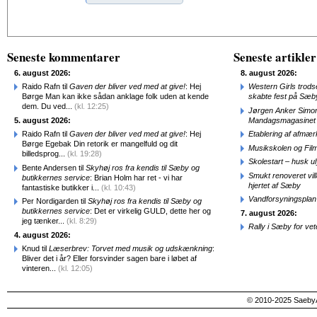
Alternative:
Seneste kommentarer
Seneste artikler
6. august 2026:
8. august 2026:
Raido Rafn til
Gaven der bliver ved med at give!
: Hej
Western Girls trod
Børge Man kan ikke sådan anklage folk uden at kende
skabte fest på Sæb
dem. Du ved...
(kl. 12:25)
Jørgen Anker Simon
5. august 2026:
Mandagsmagasinet
Raido Rafn til
Gaven der bliver ved med at give!
: Hej
Etablering af afmæ
Børge Egebak Din retorik er mangelfuld og dit
Musikskolen og Fil
billedsprog...
(kl. 19:28)
Skolestart – husk uly
Bente Andersen til
Skyhøj ros fra kendis til Sæby og
Smukt renoveret vill
butikkernes service
: Brian Holm har ret - vi har
hjertet af Sæby
fantastiske butikker i...
(kl. 10:43)
Vandforsyningsplan 
Per Nordigarden til
Skyhøj ros fra kendis til Sæby og
butikkernes service
: Det er virkelig GULD, dette her og
7. august 2026:
jeg tænker...
(kl. 8:29)
Rally i Sæby for vet
4. august 2026:
Knud til
Læserbrev: Torvet med musik og udskænkning
:
Bliver det i år? Eller forsvinder sagen bare i løbet af
vinteren...
(kl. 12:05)
© 2010-2025 SaebyA