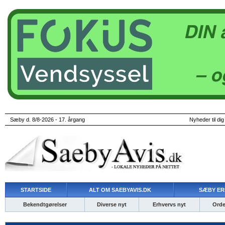
Sæby d. 8/8-2026 - 17. årgang
Nyheder til dig
STARTSIDE
ALT OM SAEBYAVIS.DK
SÆBY ER
Bekendtgørelser
Diverse nyt
Erhvervs nyt
Ordet