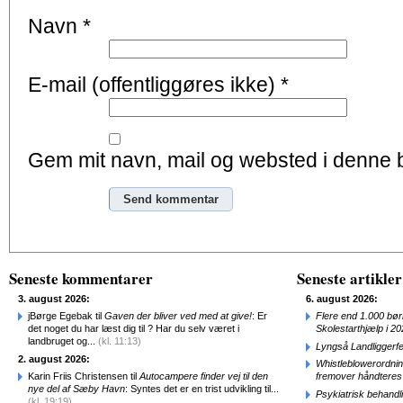
Navn
*
E-mail (offentliggøres ikke)
*
Gem mit navn, mail og websted i denne 
Alternative:
Seneste kommentarer
Seneste artikler
3. august 2026:
6. august 2026:
jBørge Egebak til
Gaven der bliver ved med at give!
: Er
Flere end 1.000 bø
det noget du har læst dig til ? Har du selv været i
Skolestarthjælp i 2
landbruget og...
(kl. 11:13)
Lyngså Landliggerf
2. august 2026:
Whistleblowerordni
Karin Friis Christensen til
Autocampere finder vej til den
fremover håndteres
nye del af Sæby Havn
: Syntes det er en trist udvikling til...
Psykiatrisk behandl
(kl. 19:19)