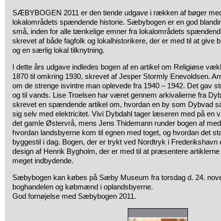
SÆBYBOGEN 2011 er den tiende udgave i rækken af bøger med art
lokalområdets spændende historie. Sæbybogen er en god blanding 
små, inden for alle tænkelige emner fra lokalområdets spændende 
skrevet af både fagfolk og lokalhistorikere, der er med til at give
og en særlig lokal tilknytning.
I dette års udgave indledes bogen af en artikel om Religiøse v
1870 til omkring 1930, skrevet af Jesper Stormly Enevoldsen. Ar
om de strenge isvintre man oplevede fra 1940 – 1942. Det gav stre
og til vands. Lise Troelsen har været gennem arkivalierne fra Dyb
skrevet en spændende artikel om, hvordan en by som Dybvad s
sig selv med elektricitet. Vivi Dybdahl tager læseren med på en
det gamle Østervrå, mens Jens Thidemann runder bogen af med
hvordan landsbyerne kom til egnen med toget, og hvordan det s
byggestil i dag. Bogen, der er trykt ved Nordtryk i Frederikshavn 
design af Henrik Bygholm, der er med til at præsentere artiklerne 
meget indbydende.
Sæbybogen kan købes på Sæby Museum fra torsdag d. 24. nove
boghandelen og købmænd i oplandsbyerne.
God fornøjelse med Sæbybogen 2011.