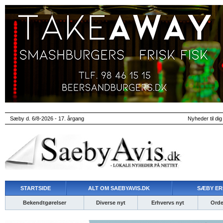
Sæby d. 6/8-2026 - 17. årgang
Nyheder til dig
STARTSIDE
ALT OM SAEBYAVIS.DK
SÆBY ER
Bekendtgørelser
Diverse nyt
Erhvervs nyt
Ordet