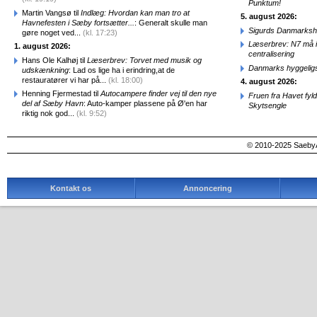
Punktum!
Martin Vangsø til
Indlæg: Hvordan kan man tro at
5. august 2026:
Havnefesten i Sæby fortsætter...
: Generalt skulle man
Sigurds Danmarkshi
gøre noget ved...
(kl. 17:23)
Læserbrev: N7 må ik
1. august 2026:
centralisering
Hans Ole Kalhøj til
Læserbrev: Torvet med musik og
Danmarks hyggelig
udskænkning
: Lad os lige ha i erindring,at de
restauratører vi har på...
(kl. 18:00)
4. august 2026:
Henning Fjermestad til
Autocampere finder vej til den nye
Fruen fra Havet fyl
del af Sæby Havn
: Auto-kamper plassene på Ø'en har
Skytsengle
riktig nok god...
(kl. 9:52)
© 2010-2025 SaebyA
Kontakt os
Annoncering