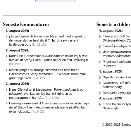
Alternative:
Seneste kommentarer
Seneste artikler
3. august 2026:
6. august 2026:
jBørge Egebak til
Gaven der bliver ved med at give!
: Er
Flere end 1.000 bø
det noget du har læst dig til ? Har du selv været i
Skolestarthjælp i 2
landbruget og...
(kl. 11:13)
Lyngså Landliggerf
2. august 2026:
Whistleblowerordni
Karin Friis Christensen til
Autocampere finder vej til den
fremover håndteres
nye del af Sæby Havn
: Syntes det er en trist udvikling til...
Psykiatrisk behandl
(kl. 19:19)
Punktum!
Martin Vangsø til
Indlæg: Hvordan kan man tro at
5. august 2026:
Havnefesten i Sæby fortsætter...
: Generalt skulle man
Sigurds Danmarkshi
gøre noget ved...
(kl. 17:23)
Læserbrev: N7 må ik
1. august 2026:
centralisering
Hans Ole Kalhøj til
Læserbrev: Torvet med musik og
Danmarks hyggelig
udskænkning
: Lad os lige ha i erindring,at de
restauratører vi har på...
(kl. 18:00)
4. august 2026:
Henning Fjermestad til
Autocampere finder vej til den nye
Fruen fra Havet fyl
del af Sæby Havn
: Auto-kamper plassene på Ø'en har
Skytsengle
riktig nok god...
(kl. 9:52)
© 2010-2025 SaebyA