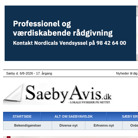
Sæby d. 6/8-2026 - 17. årgang
Nyheder til dig
STARTSIDE
ALT OM SAEBYAVIS.DK
SÆBY ER
Bekendtgørelser
Diverse nyt
Erhvervs nyt
Ordet