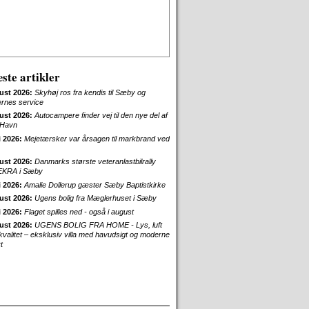
ste artikler
ust 2026:
Skyhøj ros fra kendis til Sæby og
ernes service
ust 2026:
Autocampere finder vej til den nye del af
Havn
i 2026:
Mejetærsker var årsagen til markbrand ved
ust 2026:
Danmarks største veteranlastbilrally
EKRA i Sæby
i 2026:
Amalie Dollerup gæster Sæby Baptistkirke
ust 2026:
Ugens bolig fra Mæglerhuset i Sæby
i 2026:
Flaget spilles ned - også i august
ust 2026:
UGENS BOLIG FRA HOME - Lys, luft
skvalitet – eksklusiv villa med havudsigt og moderne
t