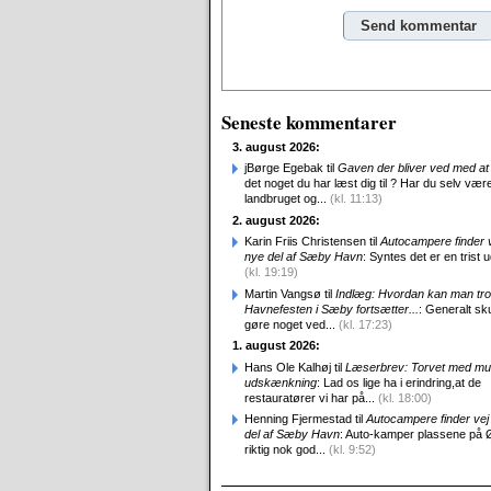
Alternative:
Seneste kommentarer
3. august 2026:
jBørge Egebak til
Gaven der bliver ved med at 
det noget du har læst dig til ? Har du selv være
landbruget og...
(kl. 11:13)
2. august 2026:
Karin Friis Christensen til
Autocampere finder ve
nye del af Sæby Havn
: Syntes det er en trist udv
(kl. 19:19)
Martin Vangsø til
Indlæg: Hvordan kan man tro
Havnefesten i Sæby fortsætter...
: Generalt sk
gøre noget ved...
(kl. 17:23)
1. august 2026:
Hans Ole Kalhøj til
Læserbrev: Torvet med mu
udskænkning
: Lad os lige ha i erindring,at de
restauratører vi har på...
(kl. 18:00)
Henning Fjermestad til
Autocampere finder vej 
del af Sæby Havn
: Auto-kamper plassene på 
riktig nok god...
(kl. 9:52)