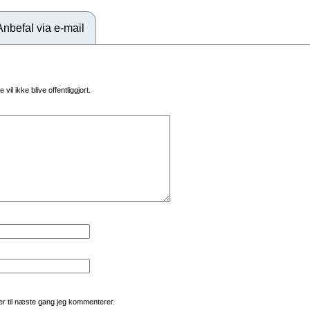
Anbefal via e-mail
vil ikke blive offentliggjort.
r til næste gang jeg kommenterer.