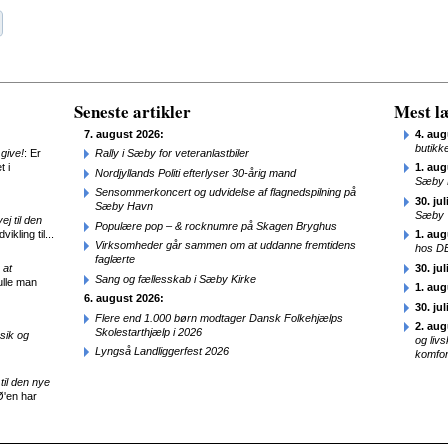
Seneste artikler
Mest læ
7. august 2026:
4. aug
butikk
give!
: Er
Rally i Sæby for veteranlastbiler
t i
1. aug
Nordjyllands Politi efterlyser 30-årig mand
Sæby 
Sensommerkoncert og udvidelse af flagnedspilning på
30. jul
Sæby Havn
Sæby
j til den
Populære pop – & rocknumre på Skagen Bryghus
ikling til...
1. aug
Virksomheder går sammen om at uddanne fremtidens
hos D
faglærte
 at
30. jul
Sang og fællesskab i Sæby Kirke
ulle man
1. aug
6. august 2026:
30. jul
Flere end 1.000 børn modtager Dansk Folkehjælps
2. aug
Skolestarthjælp i 2026
sik og
og liv
Lyngså Landliggerfest 2026
komfor
til den nye
Ø'en har