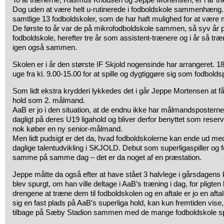
Dog uden at være helt u-rutinerede i fodboldskole sammenhæng. 
samtlige 13 fodboldskoler, som de har haft mulighed for at være m
De første to år var de på mikrofodboldskole sammen, så syv år p
fodboldskole, herefter tre år som assistent-trænere og i år så træ
igen også sammen.
Skolen er i år den største IF Skjold nogensinde har arrangeret. 
uge fra kl. 9.00-15.00 for at spille og dygtiggøre sig som fodboldsp
Som lidt ekstra krydderi lykkedes det i går Jeppe Mortensen at f
hold som 2. målmand.
AaB er jo i den situation, at de endnu ikke har målmandsposterne b
dagligt på deres U19 ligahold og bliver derfor benyttet som reserve
nok køber en ny senior-målmand.
Men lidt pudsigt er det da, hvad fodboldskolerne kan ende ud
daglige talentudvikling i SKJOLD. Debut som superligaspiller og f
samme på samme dag – det er da noget af en præstation.
Jeppe måtte da også efter at have stået 3 halvlege i gårsdagen
blev spurgt, om han ville deltage i AaB’s træning i dag, for pligten 
drengene at træne dem til fodboldskolen og en aftale er jo en aftal
sig en fast plads på AaB’s superliga hold, kan kun fremtiden vise
tilbage på Sæby Stadion sammen med de mange fodboldskole spi