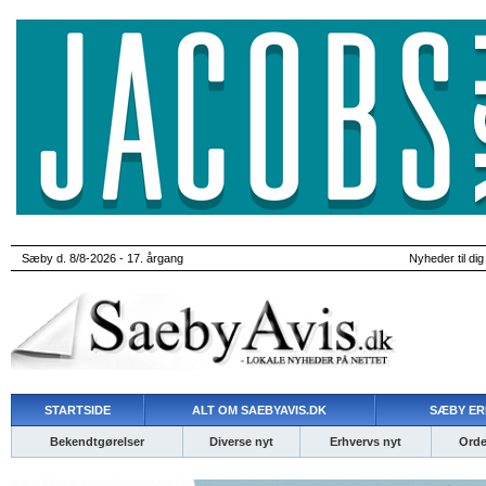
Sæby d. 8/8-2026 - 17. årgang
Nyheder til dig
STARTSIDE
ALT OM SAEBYAVIS.DK
SÆBY ER
Bekendtgørelser
Diverse nyt
Erhvervs nyt
Ordet