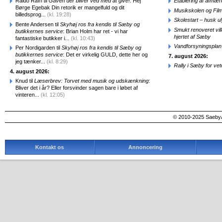
Raido Rafn til
Gaven der bliver ved med at give!
: Hej
Etablering af afmæ
Børge Egebak Din retorik er mangelfuld og dit
Musikskolen og Fil
billedsprog...
(kl. 19:28)
Skolestart – husk uly
Bente Andersen til
Skyhøj ros fra kendis til Sæby og
Smukt renoveret vill
butikkernes service
: Brian Holm har ret - vi har
hjertet af Sæby
fantastiske butikker i...
(kl. 10:43)
Vandforsyningsplan 
Per Nordigarden til
Skyhøj ros fra kendis til Sæby og
butikkernes service
: Det er virkelig GULD, dette her og
7. august 2026:
jeg tænker...
(kl. 8:29)
Rally i Sæby for vet
4. august 2026:
Knud til
Læserbrev: Torvet med musik og udskænkning
:
Bliver det i år? Eller forsvinder sagen bare i løbet af
vinteren...
(kl. 12:05)
© 2010-2025 SaebyA
Kontakt os
Annoncering