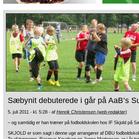
Sæbynit debuterede i går på AaB’s S
5. juli 2011 - kl. 5:28 - af
Henrik Christensen (web-redaktør)
– og samtidig er han træner på fodboldskolen hos IF Skjold på S
SKJOLD er som sagt i denne uge arrangører af DBU fodboldskol
To af trænerne, Rasmus Knudsen og Jeppe Mortensen, er i år træ