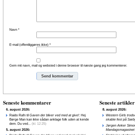
Navn
*
E-mail (offentliggøres ikke)
*
Gem mit navn, mail og websted i denne browser til næste gang jeg kommenterer.
Alternative:
Seneste kommentarer
Seneste artikler
6. august 2026:
8. august 2026:
Raido Rafn til
Gaven der bliver ved med at give!
: Hej
Western Girls trod
Børge Man kan ikke sådan anklage folk uden at kende
skabte fest på Sæb
dem. Du ved...
(kl. 12:25)
Jørgen Anker Simon
5. august 2026:
Mandagsmagasinet