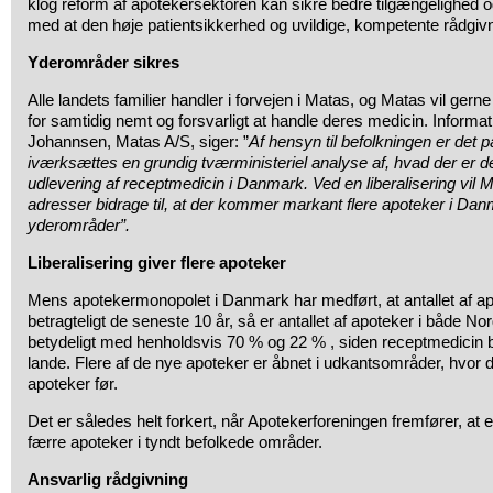
klog reform af apotekersektoren kan sikre bedre tilgængelighed og
med at den høje patientsikkerhed og uvildige, kompetente rådgivn
Yderområder sikres
Alle landets familier handler i forvejen i Matas, og Matas vil ger
for samtidig nemt og forsvarligt at handle deres medicin. Informa
Johannsen, Matas A/S, siger: ”
Af hensyn til befolkningen er det på
iværksættes en grundig tværministeriel analyse af, hvad der er d
udlevering af receptmedicin i Danmark. Ved en liberalisering vi
adresser bidrage til, at der kommer markant flere apoteker i Dan
yderområder”.
Liberalisering giver flere apoteker
Mens apotekermonopolet i Danmark har medført, at antallet af apo
betragteligt de seneste 10 år, så er antallet af apoteker i både N
betydeligt med henholdsvis 70 % og 22 % , siden receptmedicin ble
lande. Flere af de nye apoteker er åbnet i udkantsområder, hvor 
apoteker før.
Det er således helt forkert, når Apotekerforeningen fremfører, at en 
færre apoteker i tyndt befolkede områder.
Ansvarlig rådgivning