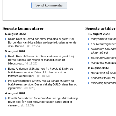
Alternative:
Seneste kommentarer
Seneste artikler
6. august 2026:
10. august 2026:
Raido Rafn til
Gaven der bliver ved med at give!
: Hej
Indbydelse til afske
Børge Man kan ikke sådan anklage folk uden at kende
For Retfærdigheden
dem. Du ved...
(kl. 12:25)
Skolestart: 516 bør
5. august 2026:
sikkert på vej
Raido Rafn til
Gaven der bliver ved med at give!
: Hej
Børneuniverser og 
Børge Egebak Din retorik er mangelfuld og dit
Mange har nydt god
billedsprog...
(kl. 19:28)
9. august 2026:
Bente Andersen til
Skyhøj ros fra kendis til Sæby og
butikkernes service
: Brian Holm har ret - vi har
Har du styr på dit b
fantastiske butikker i...
(kl. 10:43)
Koncert til fordel f
Per Nordigarden til
Skyhøj ros fra kendis til Sæby og
Midlertidig repara
butikkernes service
: Det er virkelig GULD, dette her og
jeg tænker...
(kl. 8:29)
4. august 2026:
Knud til
Læserbrev: Torvet med musik og udskænkning
:
Bliver det i år? Eller forsvinder sagen bare i løbet af
vinteren...
(kl. 12:05)