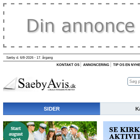
Sæby d. 6/8-2026 - 17. årgang
KONTAKT OS
ANNONCERING
TIP OS EN NYH
SIDER
K