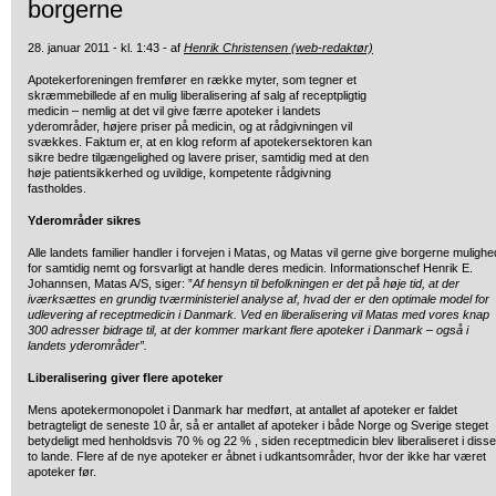
borgerne
28. januar 2011 - kl. 1:43 - af
Henrik Christensen (web-redaktør)
Apotekerforeningen fremfører en række myter, som tegner et
skræmmebillede
af en mulig liberalisering af salg af receptpligtig
medicin – nemlig at det vil give færre apoteker i landets
yderområder, højere priser på medicin, og at rådgivningen vil
svækkes. Faktum er, at en klog reform af apotekersektoren kan
sikre bedre tilgængelighed og lavere priser, samtidig med at den
høje patientsikkerhed og uvildige, kompetente rådgivning
fastholdes.
Yderområder sikres
Alle landets familier handler i forvejen i Matas, og Matas vil gerne give borgerne mulighe
for samtidig nemt og forsvarligt at handle deres medicin. Informationschef Henrik E.
Johannsen, Matas A/S, siger: ”
Af hensyn til befolkningen er det på høje tid, at der
iværksættes en grundig tværministeriel analyse af, hvad der er den optimale model for
udlevering af receptmedicin i Danmark. Ved en liberalisering vil Matas med vores knap
300 adresser bidrage til, at der kommer markant flere apoteker i Danmark – også i
landets yderområder”.
Liberalisering giver flere apoteker
Mens apotekermonopolet i Danmark har medført, at antallet af apoteker er faldet
betragteligt de seneste 10 år, så er antallet af apoteker i både Norge og Sverige steget
betydeligt med henholdsvis 70 % og 22 % , siden receptmedicin blev liberaliseret i disse
to lande. Flere af de nye apoteker er åbnet i udkantsområder, hvor der ikke har været
apoteker før.