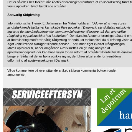
Det er således helt forkert, når Apotekerforeningen fremfører, at en liberalisering fører til
færre apoteker i tyndt befolkede områder.
Ansvarlig rådgivning
Informationschef Henrik E. Johannsen fra Matas forklarer:
”Udover at vi med vores
landsdækkende butiksnet kan skabe flere apoteker i Danmark, så vil Matas naturligvis
ansætte det sundhedspersonale, som myndighederne vil kræve, så den ansvarlige
rådgivning og patientsikkerhed fastholdes”.
Den danske Apotekerforenings påstand om
at liberalisering medfører dårlig rådgivning er endnu et tankespind, da al erfaring viser, a
øget konkurrence bidrager til bedre service – herunder øget kvalitet i rådgivningen.
Matas opfordrer til, at der omgående iværksættes en grundig analyse af
apotekermonopolet, der kan bane vejen for en reform af området til fordel for de danske
borgere. Sådan at det er fakta og ikke myter, der bliver afgørende for fremtidens
udformning af apotekersektoren i Danmark.
Vil du kommentere på ovenstående artikel, så brug kommentarboksen under
annoncerne.