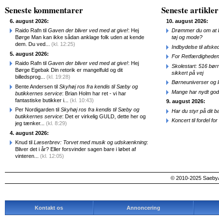
Seneste kommentarer
Seneste artikler
6. august 2026:
10. august 2026:
Raido Rafn til
Gaven der bliver ved med at give!
: Hej
Drømmer du om at b
Børge Man kan ikke sådan anklage folk uden at kende
tøj og mode?
dem. Du ved...
(kl. 12:25)
Indbydelse til afske
5. august 2026:
For Retfærdigheden
Raido Rafn til
Gaven der bliver ved med at give!
: Hej
Skolestart: 516 bør
Børge Egebak Din retorik er mangelfuld og dit
sikkert på vej
billedsprog...
(kl. 19:28)
Børneuniverser og 
Bente Andersen til
Skyhøj ros fra kendis til Sæby og
Mange har nydt god
butikkernes service
: Brian Holm har ret - vi har
fantastiske butikker i...
(kl. 10:43)
9. august 2026:
Per Nordigarden til
Skyhøj ros fra kendis til Sæby og
Har du styr på dit b
butikkernes service
: Det er virkelig GULD, dette her og
Koncert til fordel f
jeg tænker...
(kl. 8:29)
4. august 2026:
Knud til
Læserbrev: Torvet med musik og udskænkning
:
Bliver det i år? Eller forsvinder sagen bare i løbet af
vinteren...
(kl. 12:05)
© 2010-2025 SaebyA
Kontakt os
Annoncering