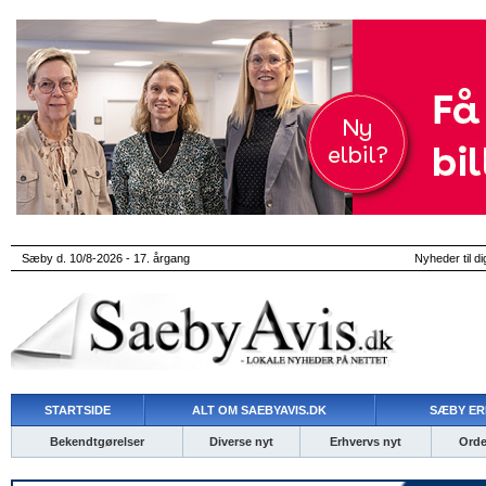
Sæby d. 10/8-2026 - 17. årgang
Nyheder til di
STARTSIDE
ALT OM SAEBYAVIS.DK
SÆBY ER
Bekendtgørelser
Diverse nyt
Erhvervs nyt
Ordet