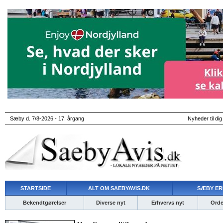
Sæby d. 7/8-2026 - 17. årgang
Nyheder til dig
STARTSIDE
ALT OM SAEBYAVIS.DK
SÆBY ER
Bekendtgørelser
Diverse nyt
Erhvervs nyt
Ordet