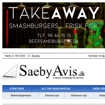
Sæby d. 9/8-2026 - 17. årgang
Nyheder til dig
STARTSIDE
ALT OM SAEBYAVIS.DK
SÆBY ER
Bekendtgørelser
Diverse nyt
Erhvervs nyt
Ordet