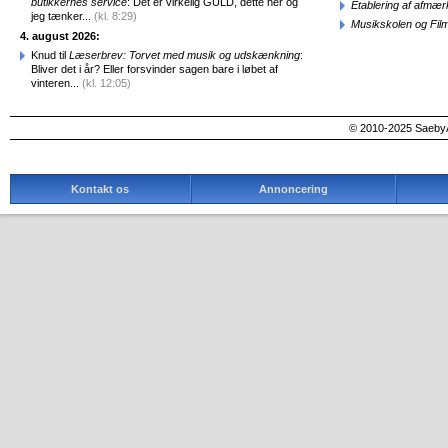
butikkernes service
: Det er virkelig GULD, dette her og
Etablering af afmæ
jeg tænker...
(kl. 8:29)
Musikskolen og Fil
4. august 2026:
Knud til
Læserbrev: Torvet med musik og udskænkning
:
Bliver det i år? Eller forsvinder sagen bare i løbet af
vinteren...
(kl. 12:05)
© 2010-2025 SaebyA
Kontakt os
Annoncering