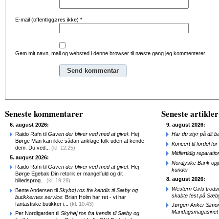
E-mail (offentliggøres ikke)
*
Gem mit navn, mail og websted i denne browser til næste gang jeg kommenterer.
Alternative:
Seneste kommentarer
Seneste artikler
6. august 2026:
9. august 2026:
Raido Rafn til
Gaven der bliver ved med at give!
: Hej
Har du styr på dit b
Børge Man kan ikke sådan anklage folk uden at kende
Koncert til fordel f
dem. Du ved...
(kl. 12:25)
Midlertidig repara
5. august 2026:
Nordjyske Bank opjus
Raido Rafn til
Gaven der bliver ved med at give!
: Hej
kunder
Børge Egebak Din retorik er mangelfuld og dit
8. august 2026:
billedsprog...
(kl. 19:28)
Western Girls trod
Bente Andersen til
Skyhøj ros fra kendis til Sæby og
skabte fest på Sæb
butikkernes service
: Brian Holm har ret - vi har
fantastiske butikker i...
(kl. 10:43)
Jørgen Anker Simon
Mandagsmagasinet
Per Nordigarden til
Skyhøj ros fra kendis til Sæby og