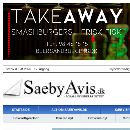
Sæby d. 8/8-2026 - 17. årgang
Nyheder til dig
STARTSIDE
ALT OM SAEBYAVIS.DK
SÆBY ER
Bekendtgørelser
Diverse nyt
Erhvervs nyt
Ordet