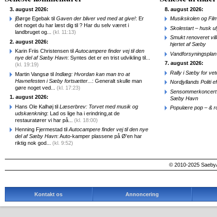
3. august 2026:
8. august 2026:
jBørge Egebak til
Gaven der bliver ved med at give!
: Er
Musikskolen og Fil
det noget du har læst dig til ? Har du selv været i
Skolestart – husk uly
landbruget og...
(kl. 11:13)
Smukt renoveret vill
2. august 2026:
hjertet af Sæby
Karin Friis Christensen til
Autocampere finder vej til den
Vandforsyningsplan 
nye del af Sæby Havn
: Syntes det er en trist udvikling til...
7. august 2026:
(kl. 19:19)
Rally i Sæby for vet
Martin Vangsø til
Indlæg: Hvordan kan man tro at
Havnefesten i Sæby fortsætter...
: Generalt skulle man
Nordjyllands Politi 
gøre noget ved...
(kl. 17:23)
Sensommerkoncert o
1. august 2026:
Sæby Havn
Hans Ole Kalhøj til
Læserbrev: Torvet med musik og
Populære pop – & 
udskænkning
: Lad os lige ha i erindring,at de
restauratører vi har på...
(kl. 18:00)
Henning Fjermestad til
Autocampere finder vej til den nye
del af Sæby Havn
: Auto-kamper plassene på Ø'en har
riktig nok god...
(kl. 9:52)
© 2010-2025 SaebyA
Kontakt os
Annoncering