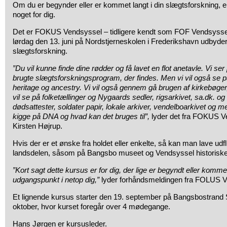
Om du er begynder eller er kommet langt i din slægtsforskning, 
noget for dig.
Det er FOKUS Vendsyssel – tidligere kendt som FOF Vendsyssel 
lørdag den 13. juni på Nordstjerneskolen i Frederikshavn udbyde
slægtsforskning.
”Du vil kunne finde dine rødder og få lavet en flot anetavle. Vi se
brugte slægtsforskningsprogram, der findes. Men vi vil også se
heritage og ancestry. Vi vil også gennem gå brugen af kirkebøger,
vil se på folketællinger og Nygaards sedler, rigsarkivet, sa.dk. og 
dødsattester, soldater papir, lokale arkiver, vendelboarkivet og me
kigge på DNA og hvad kan det bruges til”,
lyder det fra FOKUS Ve
Kirsten Højrup.
Hvis der er et ønske fra holdet eller enkelte, så kan man lave udflug
landsdelen, såsom på Bangsbo museet og Vendsyssel historiske 
”Kort sagt dette kursus er for dig, der lige er begyndt eller kommet 
udgangspunkt i netop dig,”
lyder forhåndsmeldingen fra FOLUS V
Et lignende kursus starter den 19. september på Bangsbostrand 
oktober, hvor kurset foregår over 4 mødegange.
Hans Jørgen er kursusleder.