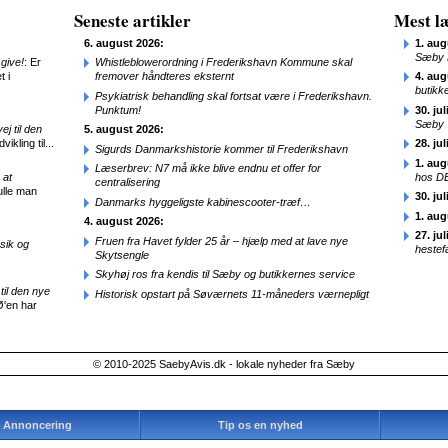
Seneste artikler
Mest læ
6. august 2026:
1. aug
Sæby 
give!
: Er
Whistleblowerordning i Frederikshavn Kommune skal
t i
fremover håndteres eksternt
4. aug
butikk
Psykiatrisk behandling skal fortsat være i Frederikshavn.
Punktum!
30. jul
Sæby
j til den
5. august 2026:
ikling til...
28. jul
Sigurds Danmarkshistorie kommer til Frederikshavn
1. aug
Læserbrev: N7 må ikke blive endnu et offer for
 at
hos D
centralisering
ulle man
30. jul
Danmarks hyggeligste kabinescooter-træf…
1. aug
4. august 2026:
27. jul
Fruen fra Havet fylder 25 år – hjælp med at lave nye
sik og
hestef
Skytsengle
Skyhøj ros fra kendis til Sæby og butikkernes service
til den nye
Historisk opstart på Søværnets 11-måneders værnepligt
Ø'en har
© 2010-2025 SaebyAvis.dk - lokale nyheder fra Sæby
Annoncering
Tip os en nyhed