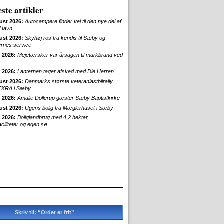
ste artikler
ust 2026:
Autocampere finder vej til den nye del af
Havn
ust 2026:
Skyhøj ros fra kendis til Sæby og
ernes service
i 2026:
Mejetærsker var årsagen til markbrand ved
i 2026:
Lanternen tager afsked med Die Herren
ust 2026:
Danmarks største veteranlastbilrally
EKRA i Sæby
i 2026:
Amalie Dollerup gæster Sæby Baptistkirke
ust 2026:
Ugens bolig fra Mæglerhuset i Sæby
i 2026:
Boliglandbrug med 4,2 hektar,
aciliteter og egen sø
Skriv til: “Ordet er frit”