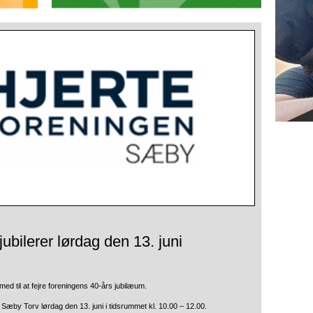
ubilerer lørdag den 13. juni
med til at fejre foreningens 40-års jubilæum.
Sæby Torv lørdag den 13. juni i tidsrummet kl. 10.00 – 12.00.