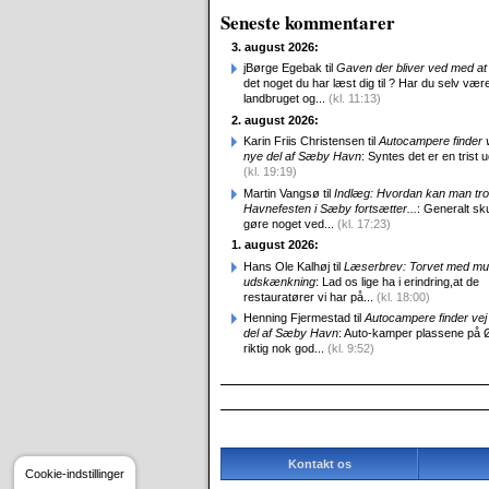
Seneste kommentarer
3. august 2026:
jBørge Egebak til
Gaven der bliver ved med at 
det noget du har læst dig til ? Har du selv være
landbruget og...
(kl. 11:13)
2. august 2026:
Karin Friis Christensen til
Autocampere finder ve
nye del af Sæby Havn
: Syntes det er en trist udv
(kl. 19:19)
Martin Vangsø til
Indlæg: Hvordan kan man tro
Havnefesten i Sæby fortsætter...
: Generalt sk
gøre noget ved...
(kl. 17:23)
1. august 2026:
Hans Ole Kalhøj til
Læserbrev: Torvet med mu
udskænkning
: Lad os lige ha i erindring,at de
restauratører vi har på...
(kl. 18:00)
Henning Fjermestad til
Autocampere finder vej 
del af Sæby Havn
: Auto-kamper plassene på 
riktig nok god...
(kl. 9:52)
Kontakt os
Cookie-indstillinger