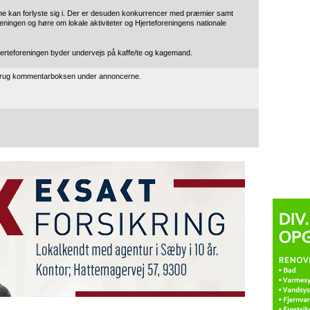
ene kan forlyste sig i. Der er desuden konkurrencer med præmier samt
reningen og høre om lokale aktiviteter og Hjerteforeningens nationale
Hjerteforeningen byder undervejs på kaffe/te og kagemand.
 brug kommentarboksen under annoncerne.